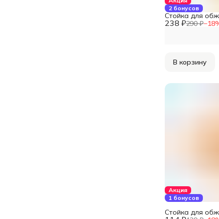
Акция
2 бонусов
Стойка для обж
238 ₽
290 ₽
−
18
В корзину
Акция
1 бонусов
Стойка для обж