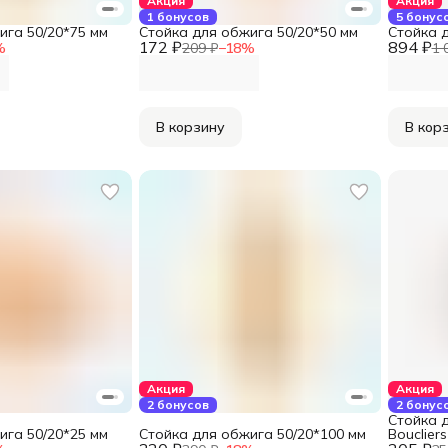
Акция
Акция
1 бонусов
5 бонус
ига 50/20*75 мм
Стойка для обжига 50/20*50 мм
Стойка 
172 ₽
894 ₽
%
209 ₽
−
18
%
1 
В корзину
В кор
Акция
Акция
2 бонусов
2 бонус
Стойка д
ига 50/20*25 мм
Стойка для обжига 50/20*100 мм
Boucliers