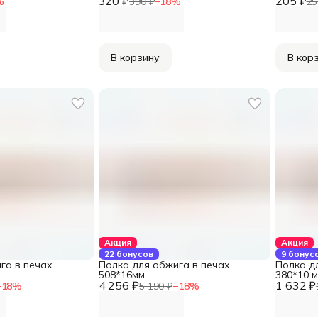
320 ₽
205 ₽
%
390 ₽
−
18
%
25
В корзину
В кор
Акция
Акция
22 бонусов
9 бонус
га в печах
Полка для обжига в печах
Полка д
508*16мм
380*10 
4 256 ₽
1 632 ₽
−
18
%
5 190 ₽
−
18
%