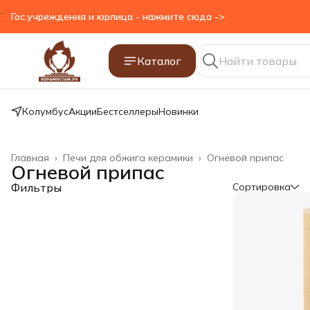
Гос.учреждения и юрлица - нажмите сюда ->
Каталог
Колумбус
Акции
Бестселлеры
Новинки
Главная
›
Печи для обжига керамики
›
Огневой припас
Огневой припас
Фильтры
Сортировка