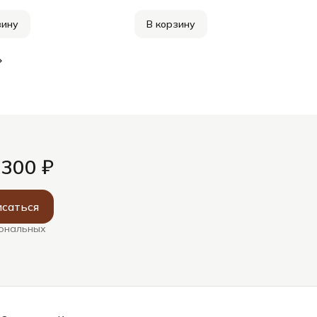
зину
В корзину
 300 ₽
саться
сональных