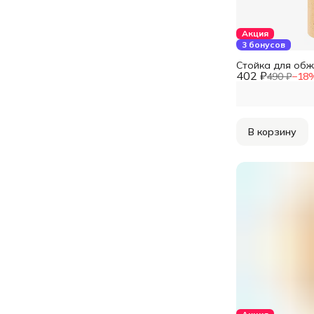
Акция
3 бонусов
Стойка для обж
402 ₽
490 ₽
−
18
В корзину