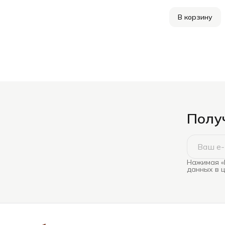
В корзину
Получ
Нажимая «
данных в 