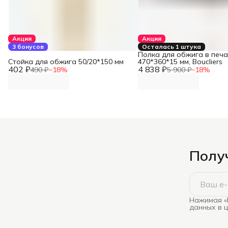
Акция
Акция
3 бонусов
Осталась 1 штука
Полка для обжига в печ
Стойка для обжига 50/20*150 мм
470*360*15 мм, Boucliers
402 ₽
4 838 ₽
490 ₽
−
18
%
5 900 ₽
−
18
%
Получ
Нажимая «
данных в 