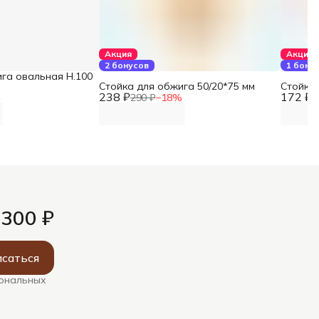
Акция
Акция
2 бонусов
1 бону
га овальная Н.100
Стойка для обжига 50/20*75 мм
Стойка 
238 ₽
172 ₽
%
290 ₽
−
18
%
2
 300 ₽
саться
сональных