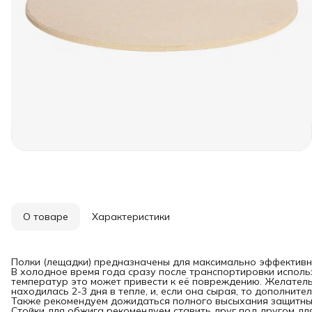
О товаре
Характеристики
Полки (лещадки) предназначены для максимально эффективн
В холодное время года сразу после транспортировки исполь
температур это может привести к её повреждению. Желател
находилась 2-3 дня в тепле, и, если она сырая, то дополните
Также рекомендуем дожидаться полного высыхания защитных 
Стойки для обжига рекомендуем ставить друг под другом дл