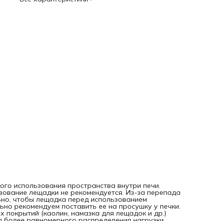
защитных покрытий (каолин, намазка для лещадок и др.)
Стойки для обжига рекомендуем ставить друг под другом
более равномерного распределения нагрузки.
Технические характеристики:
Температура обжига (°С): 1350
Материал: кордиерит-муллит
Размеры (мм): 305*10
Вес (кг):1,41
ого использования пространства внутри печи.
зование лещадки не рекомендуется. Из-за перепада
ьно, чтобы лещадка перед использованием
льно рекомендуем поставить ее на просушку у печки.
покрытий (каолин, намазка для лещадок и др.)
я более равномерного распределения нагрузки.