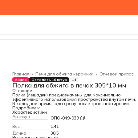
Главная
›
Печи для обжига керамики
›
Огневой припас
Акция
Осталось 10 штук
+1
Полка для обжига в печах 305*10 мм
О товаре
Полки (лещадки) предназначены для максимально
эффективного использования пространства внутри печи.
В холодное время года сразу после транспортировки
использование лещадки не рекомендуется. Из-за перепа
Подробнее
температур это может привести к её повреждению.
Характеристики
Желательно, чтобы лещадка перед использованием
Артикул
ОПО-049-039
находилась 2-3 дня в тепле, и, если она сырая, то
дополнительно рекомендуем поставить ее на просушку у
Вес
1.41
печки.
Длина
30.5
Также рекомендуем дожидаться полного высыхания
Все характеристики