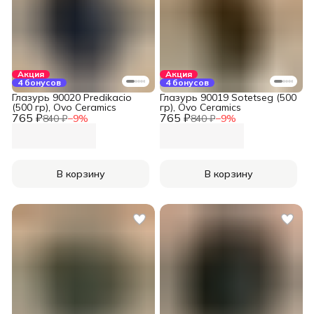
Акция
Акция
4 бонусов
4 бонусов
Глазурь 90020 Predikacio
Глазурь 90019 Sotetseg (500
(500 гр), Ovo Ceramics
гр), Ovo Ceramics
765 ₽
765 ₽
840 ₽
−
9
%
840 ₽
−
9
%
В корзину
В корзину