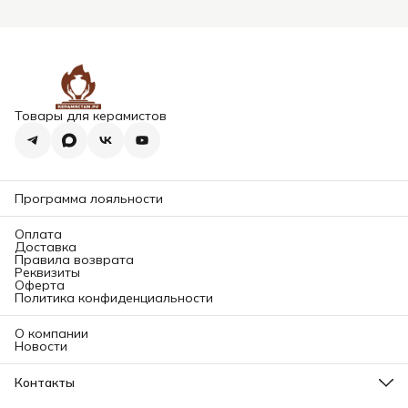
Товары для керамистов
Программа лояльности
Оплата
Доставка
Правила возврата
Реквизиты
Оферта
Политика конфиденциальности
О компании
Новости
Контакты
Адрес магазина