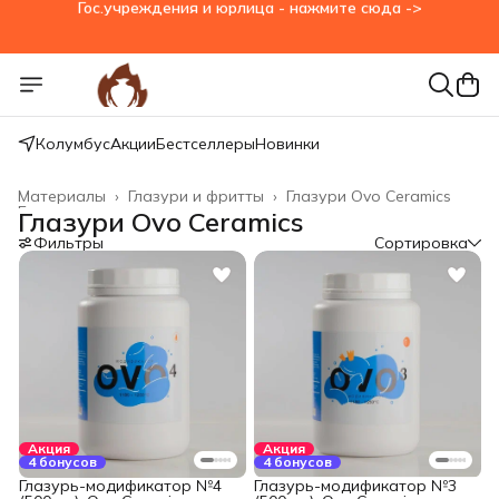
Гос.учреждения и юрлица - нажмите сюда ->
Колумбус
Акции
Бестселлеры
Новинки
Материалы
›
Глазури и фритты
›
Глазури Ovo Ceramics
Главная
›
Глазури Ovo Ceramics
Фильтры
Сортировка
Акция
Акция
4 бонусов
4 бонусов
Глазурь-модификатор №4
Глазурь-модификатор №3