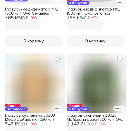
4 бонусов
Глазурь-модификатор №2
Глазурь-модификатор №1
(500 мл), Ovo Ceramics
(500 мл), Ovo Ceramics
765 ₽
765 ₽
840 ₽
−
9
%
840 ₽
−
9
%
В корзину
В корзину
Акция
Акция
4 бонусов
6 бонусов
Глазурь суспензия 30103
Глазурь суспензия 10025
Море Зайцевых (250 мл),
Майская гроза (500 мл), Ovo
747 ₽
Ovo Ceramics
1 147 ₽
Ceramics
820 ₽
−
9
%
1 260 ₽
−
9
%