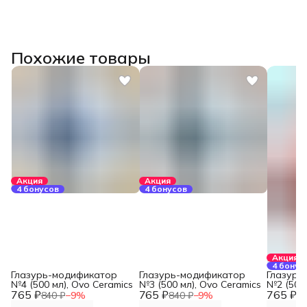
Похожие товары
Акция
Акция
4 бонусов
4 бонусов
Акция
4 бонус
Глазурь-модификатор
Глазурь-модификатор
Глазурь
№4 (500 мл), Ovo Ceramics
№3 (500 мл), Ovo Ceramics
№2 (500 
765 ₽
765 ₽
765 ₽
840 ₽
−
9
%
840 ₽
−
9
%
84