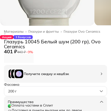
Материалы
›
Глазури и фритты
›
Глазури Ovo Ceramics
Главная
›
Акция
3 бонусов
Глазурь 10045 Белый шум (200 гр), Ovo
Ceramics
401 ₽
440 ₽
−
9
%
Получите скидку и кешбэк
Фасовка
200 г
Преимущества
Оплата частями в Сплит
Доставка в пункты выдачи или до двери