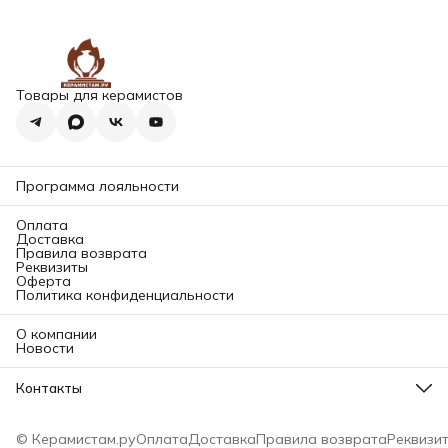
Товары для керамистов
Программа лояльности
Оплата
Доставка
Правила возврата
Реквизиты
Оферта
Политика конфиденциальности
О компании
Новости
Контакты
Адрес магазина
196084, Санкт-Петербург, ул. Заставская д. 11 корп. 2Б (2
© Керамистам.ру
Оплата
Доставка
Правила возврата
Реквизи
этаж)