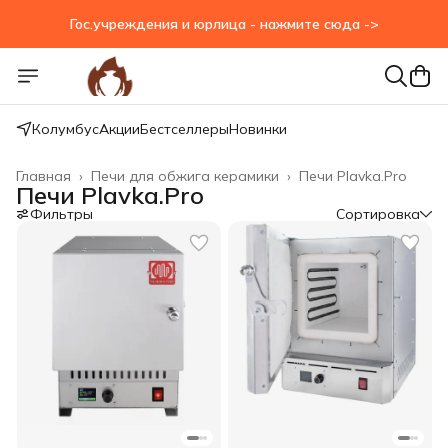
Гос.учреждения и юрлица - нажмите сюда ->
Гос.учреждения и юрлица - нажмите сюда ->
Колумбус
Акции
Бестселлеры
Новинки
Главная
›
Печи для обжига керамики
›
Печи Plavka.Pro
Печи Plavka.Pro
Фильтры
Сортировка