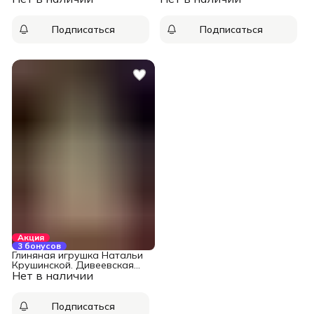
гончарному делу, Долорс
Рос
Подписаться
Подписаться
Акция
3 бонусов
Глиняная игрушка Натальи
Крушинской. Дивеевская
Нет в наличии
игрушка, Крушинская Н. Г.
Подписаться