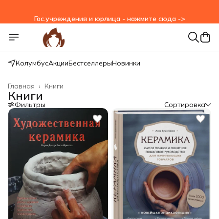
Гос.учреждения и юрлица - нажмите сюда ->
Колумбус
Акции
Бестселлеры
Новинки
Главная
›
Книги
Книги
Фильтры
Сортировка