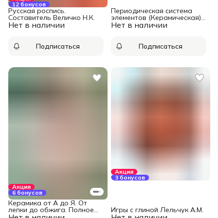
12 бонусов
Русская роспись.
Периодическая система
Составитель Величко Н.К.
элементов (Керамическая),
Нет в наличии
Нет в наличии
Ovo Ceramics
Подписаться
Подписаться
Акция
3 бонусов
Акция
6 бонусов
Керамика от А до Я. От
лепки до обжига. Полное
Игры с глиной Лельчук А.М.
Нет в наличии
пошаговое руководство по
Нет в наличии