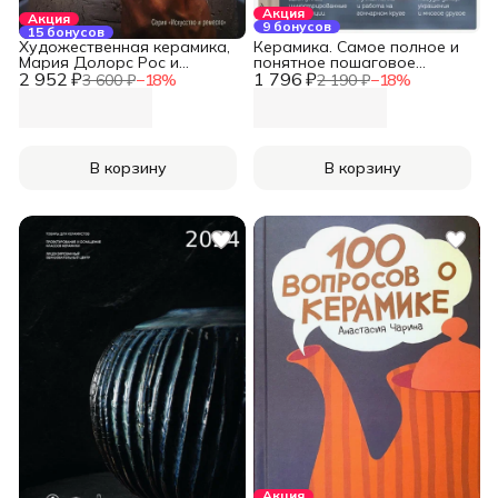
Акция
Акция
9 бонусов
15 бонусов
Художественная керамика,
Керамика. Самое полное и
Мария Долорс Рос и
понятное пошаговое
2 952 ₽
Фригола
1 796 ₽
руководство для
3 600 ₽
−
18
%
2 190 ₽
−
18
%
начинающих гончаров.
Дудниченко А.А.
В корзину
В корзину
Акция