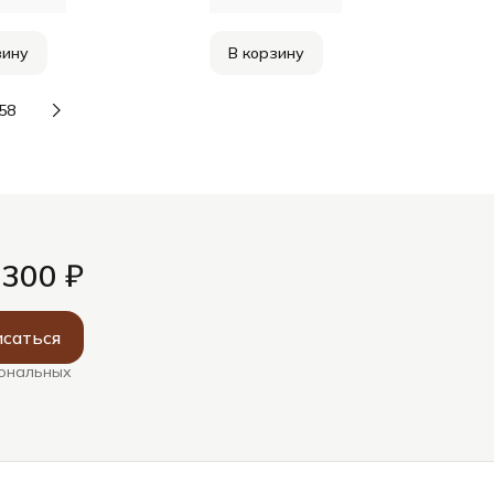
зину
В корзину
58
 300 ₽
саться
сональных