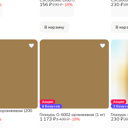
156 ₽
230 ₽
%
190 ₽
−
18
%
28
В корзину
В кор
Акция
Акция
6 бонусов
2 бонус
 оранжевая (200
Глазурь O-6002 оранжевая (1 кг)
Глазурь 
1 173 ₽
230 ₽
%
1 430 ₽
−
18
%
28