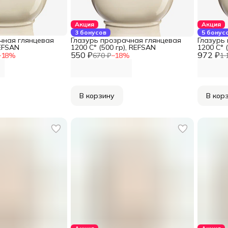
Акция
Акция
3 бонусов
5 бонус
чная глянцевая
Глазурь прозрачная глянцевая
Глазурь
REFSAN
1200 С° (500 гр), REFSAN
1200 С° 
550 ₽
972 ₽
−
18
%
670 ₽
−
18
%
1 
В корзину
В кор