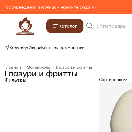
Гос.учреждения и юрлица - нажмите сюда ->
Каталог
Колумбус
Акции
Бестселлеры
Новинки
Главная
›
Материалы
›
Глазури и фритты
Глазури и фритты
Фильтры
Сортировка