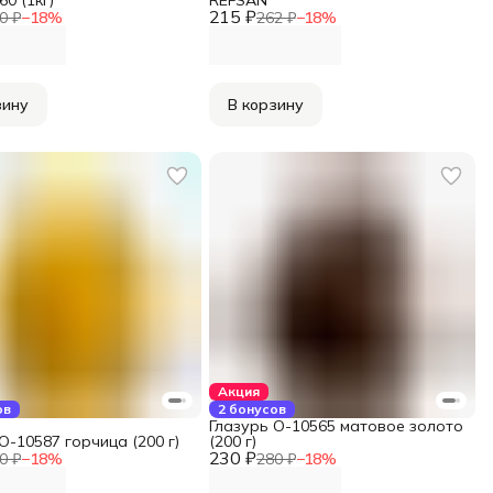
215 ₽
0 ₽
−
18
%
262 ₽
−
18
%
зину
В корзину
Акция
ов
2 бонусов
Глазурь O-10565 матовое золото
O-10587 горчица (200 г)
(200 г)
230 ₽
0 ₽
−
18
%
280 ₽
−
18
%