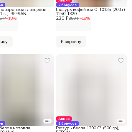
Акция
ов
2 бонусов
 прозрачная глянцевая
Глазурь кофейная O-10135 (200 г)
(1 кг), REFSAN
1250-1320
230 ₽
5 ₽
−
18
%
280 ₽
−
18
%
зину
В корзину
Акция
ов
2 бонусов
 белая матовая
Глазурь белая 1200 С° (500 гр),
0 (1кг)
REFSAN