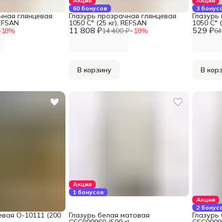
Акция
Акция
60 бонусов
3 бонус
чная глянцевая
Глазурь прозрачная глянцевая
Глазурь
REFSAN
1050 С° (25 кг), REFSAN
1050 С° 
11 808 ₽
529 ₽
−
18
%
14 400 ₽
−
18
%
64
В корзину
В кор
Акция
1 бонусов
Акция
2 бонус
евая O-10111 (200
Глазурь белая матовая
Глазурь
CSC000960 (500 г)
CSC00096