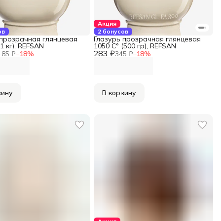
Акция
ов
2 бонусов
 прозрачная глянцевая
Глазурь прозрачная глянцевая
(1 кг), REFSAN
1050 С° (500 гр), REFSAN
283 ₽
185 ₽
−
18
%
345 ₽
−
18
%
зину
В корзину