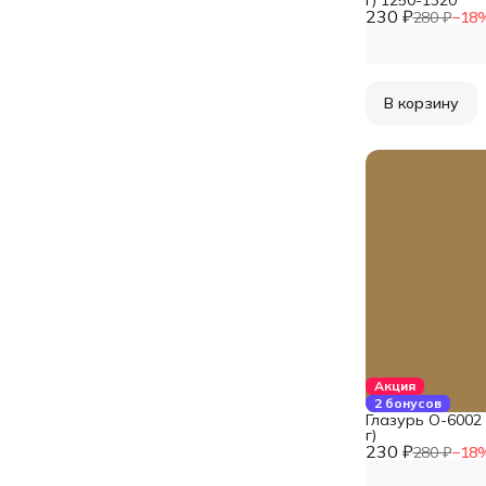
230 ₽
280 ₽
−
18
В корзину
Акция
2 бонусов
Глазурь O-6002
г)
230 ₽
280 ₽
−
18