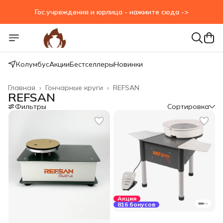
Гос.учреждения и юрлица - нажмите сюда ->
Гос.учреждения и юрлица - нажмите сюда ->
Колумбус
Акции
Бестселлеры
Новинки
Главная
›
Гончарные круги
›
REFSAN
REFSAN
Фильтры
Сортировка
Акция
816 бонусов