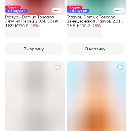
Акция
Акция
1 бонусов
1 бонусов
Глазурь Damlux Toscana
Глазурь Damlux Toscana
Жгучий Перец 2.904, 50 мл
Венецианская Лазурь 2.919,
189 ₽
156 ₽
50 мл
230 ₽
−
18
%
190 ₽
−
18
%
В корзину
В корзину