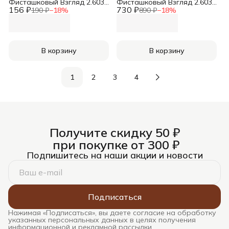
Фисташковый Взгляд 2.603,
Фисташковый Взгляд 2.603,
156 ₽
50 мл
730 ₽
300 мл
190 ₽
−
18
%
890 ₽
−
18
%
В корзину
В корзину
1
2
3
4
Получите скидку 50 ₽
при покупке от 300 ₽
Подпишитесь на наши акции и новости
Подписаться
Нажимая «Подписаться», вы даете согласие на обработку
указанных персональных данных в целях получения
информационной и рекламной рассылки