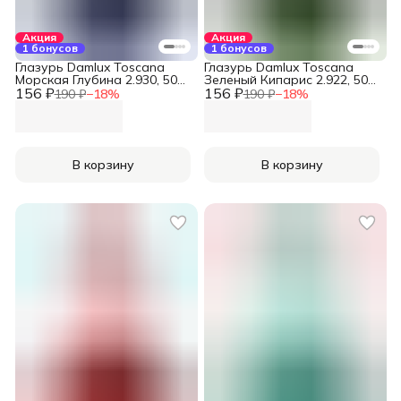
Акция
Акция
1 бонусов
1 бонусов
Глазурь Damlux Toscana
Глазурь Damlux Toscana
Морская Глубина 2.930, 50
Зеленый Кипарис 2.922, 50
156 ₽
мл
156 ₽
мл
190 ₽
−
18
%
190 ₽
−
18
%
В корзину
В корзину