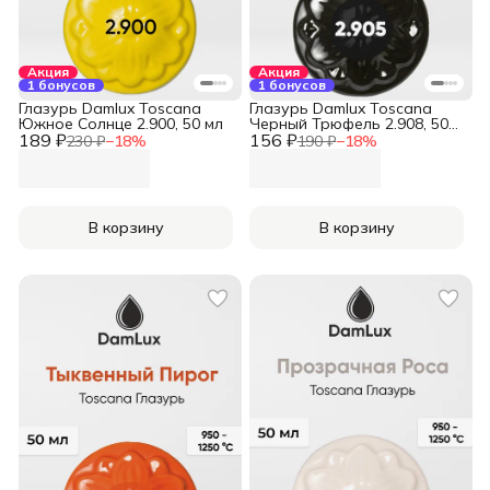
Акция
Акция
1 бонусов
1 бонусов
Глазурь Damlux Toscana
Глазурь Damlux Toscana
Южное Солнце 2.900, 50 мл
Черный Трюфель 2.908, 50
189 ₽
156 ₽
мл
230 ₽
−
18
%
190 ₽
−
18
%
В корзину
В корзину