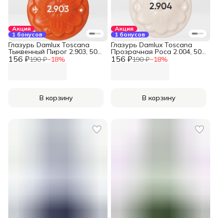
Акция
Акция
1 бонусов
1 бонусов
Глазурь Damlux Toscana
Глазурь Damlux Toscana
Тыквенный Пирог 2.903, 50
Прозрачная Роса 2.004, 50
156 ₽
мл
156 ₽
мл
190 ₽
−
18
%
190 ₽
−
18
%
В корзину
В корзину