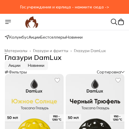
Гос.учреждения и юрлица - нажмите сюда ->
Колумбус
Акции
Бестселлеры
Новинки
Материалы
›
Глазури и фритты
›
Глазури DamLux
Главная
›
Глазури DamLux
Акции
Новинки
Фильтры
Сортировка