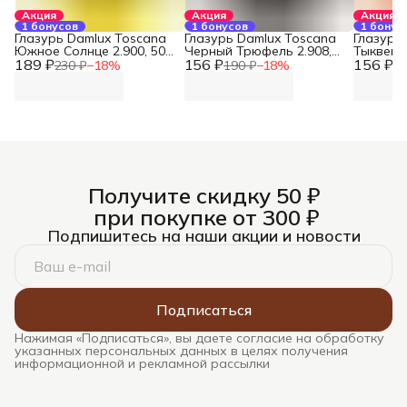
Акция
Акция
Акция
1 бонусов
1 бонусов
1 бонус
Глазурь Damlux Toscana
Глазурь Damlux Toscana
Глазурь
Южное Солнце 2.900, 50
Черный Трюфель 2.908,
Тыквенн
189 ₽
мл
156 ₽
50 мл
156 ₽
50 мл
230 ₽
−
18
%
190 ₽
−
18
%
19
Получите скидку 50 ₽
при покупке от 300 ₽
Подпишитесь на наши акции и новости
Подписаться
Нажимая «Подписаться», вы даете согласие на обработку
указанных персональных данных в целях получения
информационной и рекламной рассылки