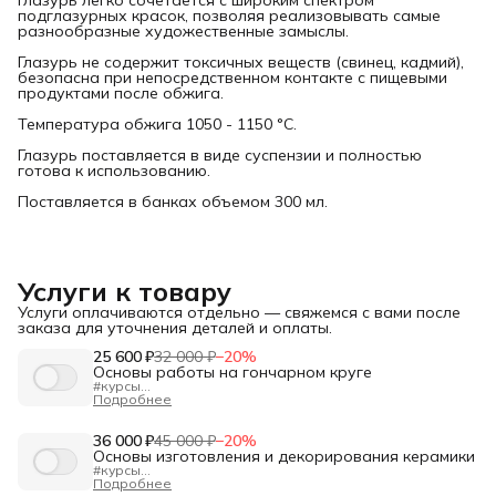
подглазурных красок, позволяя реализовывать самые
разнообразные художественные замыслы.
Глазурь не содержит токсичных веществ (свинец, кадмий),
безопасна при непосредственном контакте с пищевыми
продуктами после обжига.
Температура обжига 1050 - 1150 °С.
Глазурь поставляется в виде суспензии и полностью
готова к использованию.
Поставляется в банках объемом 300 мл.
Услуги к товару
Услуги оплачиваются отдельно — свяжемся с вами после
заказа для уточнения деталей и оплаты.
25 600 ₽
32 000 ₽
−
20
%
Основы работы на гончарном круге
#курсы
"Изучение основ гончарного формообразования.
Подробнее
Простые предметы. Тиражирование"
Длительность:
40 ак.ч.
Формат:
36 000 ₽
очно в Санкт-Петербурге, днём или вечером.
45 000 ₽
−
20
%
Для кого:
Для начинающих, кто хочет освоить гончарное
Основы изготовления и декорирования керамики
искусство с нуля.
#курсы
Программа — от основ до готового изделия:
"Основы изготовления и декорирования керамики"
Подробнее
✅Подготовка глины, инструментов и эскизов.