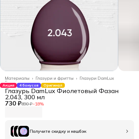
Материалы
›
Глазури и фритты
›
Глазури DamLux
Главная
›
Акция
4 бонусов
Оригинал
Глазурь DamLux Фиолетовый Фазан
2.043, 300 мл
730 ₽
890 ₽
−
18
%
Получите скидку и кешбэк