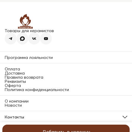
Товары для керамистов
Программа лояльности
Оплата
Доставка
Правила возврата
Реквизиты
Оферта
Политика конфиденциальности
О компании
Новости
Контакты
Адрес магазина
196084, Санкт-Петербург, ул. Заставская д. 11 корп. 2Б (2
Добавить в корзину