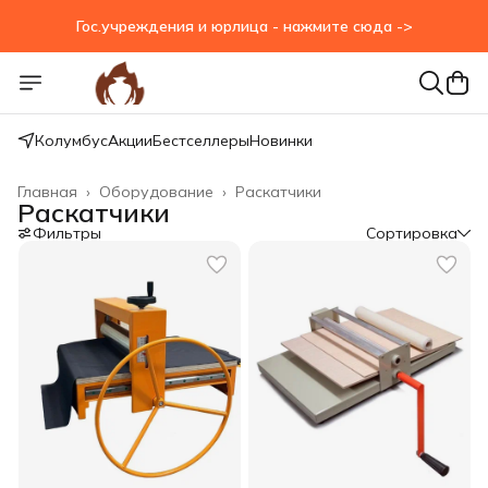
Гос.учреждения и юрлица - нажмите сюда ->
Гос.учреждения и юрлица - нажмите сюда ->
Колумбус
Акции
Бестселлеры
Новинки
Главная
›
Оборудование
›
Раскатчики
Раскатчики
Фильтры
Сортировка