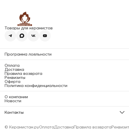
Товары для керамистов
Программа лояльности
Оплата
Доставка
Правила возврата
Реквизиты
Оферта
Политика конфиденциальности
О компании
Новости
Контакты
Адрес магазина
196084, Санкт-Петербург, ул. Заставская д. 11 корп. 2Б (2
© Керамистам.ру
Оплата
Доставка
Правила возврата
Реквизи
этаж)