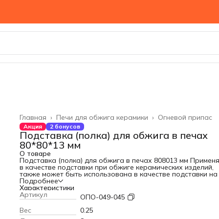
Главная
›
Печи для обжига керамики
›
Огневой припас
Акция
2 бонусов
Подставка (полка) для обжига в печах
80*80*13 мм
О товаре
Подставка (полка) для обжига в печах 80
80
13 мм Применя
в качестве подставки при обжиге керамических изделий,
также может быть использована в качестве подставки на
печи под нижнюю полку (лещадку). Технические
Подробнее
характеристики: Максимальная температура (°С): 1350
Характеристики
Материал: кордиерит-муллит Размеры (мм): 80
Артикул
80
13
ОПО-049-045
Вес
0.25