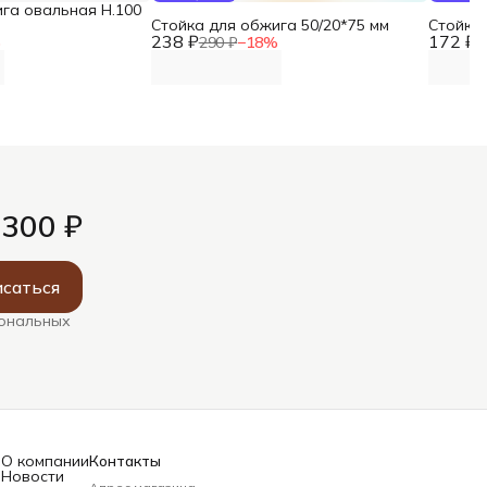
га овальная Н.100
Стойка для обжига 50/20*75 мм
Стойка 
238 ₽
172 ₽
%
290 ₽
−
18
%
2
 300 ₽
саться
сональных
О компании
Контакты
Новости