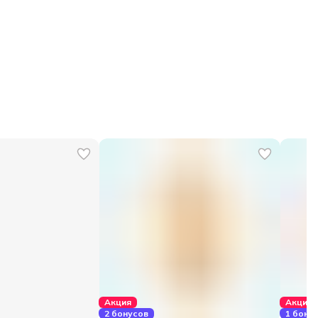
Акция
Акция
2 бонусов
1 бону