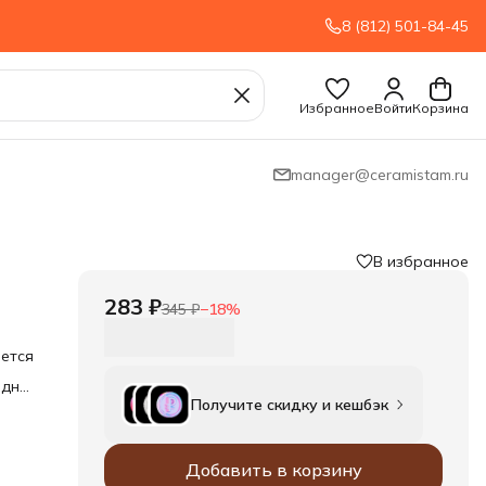
8 (812) 501-84-45
Избранное
Войти
Корзина
manager@ceramistam.ru
В избранное
283 ₽
345 ₽
−
18
%
ется
 дно
Получите скидку и кешбэк
Добавить в корзину