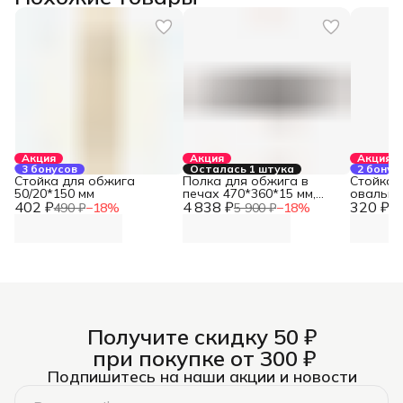
Акция
Акция
Акция
3 бонусов
Осталась 1 штука
2 бонус
Стойка для обжига
Полка для обжига в
Стойка 
50/20*150 мм
печах 470*360*15 мм,
овальная
402 ₽
4 838 ₽
Boucliers
320 ₽
Boucliers
490 ₽
−
18
%
5 900 ₽
−
18
%
39
Получите скидку 50 ₽
при покупке от 300 ₽
Подпишитесь на наши акции и новости