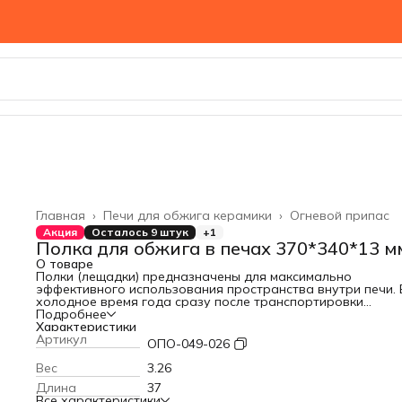
Главная
›
Печи для обжига керамики
›
Огневой припас
Акция
Осталось 9 штук
+1
Полка для обжига в печах 370*340*13 м
О товаре
Полки (лещадки) предназначены для максимально
эффективного использования пространства внутри печи. 
холодное время года сразу после транспортировки
использование лещадки не рекомендуется. Из-за перепа
Подробнее
температур это может привести к её повреждению.
Характеристики
Желательно, чтобы лещадка перед использованием
Артикул
ОПО-049-026
находилась 2-3 дня в тепле, и, если она сырая, то
дополнительно рекомендуем поставить ее на просушку у
Вес
3.26
печки. Также рекомендуем дожидаться полного высыхани
Длина
37
защитных покрытий (каолин, намазка для лещадок и др.)
Все характеристики