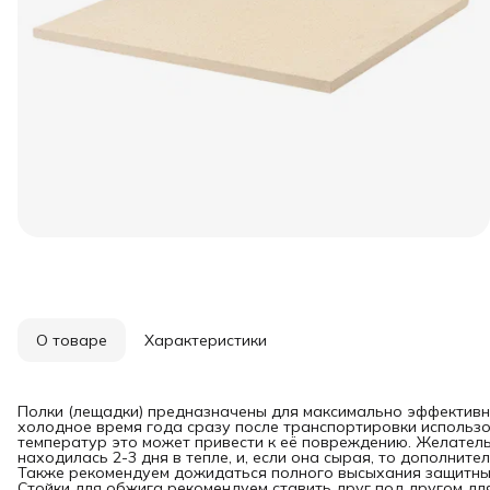
О товаре
Характеристики
Полки (лещадки) предназначены для максимально эффективно
холодное время года сразу после транспортировки использо
температур это может привести к её повреждению. Желател
находилась 2-3 дня в тепле, и, если она сырая, то дополните
Также рекомендуем дожидаться полного высыхания защитных 
Стойки для обжига рекомендуем ставить друг под другом дл