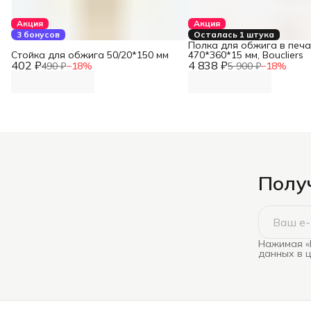
Акция
Акция
3 бонусов
Осталась 1 штука
Полка для обжига в печ
Стойка для обжига 50/20*150 мм
470*360*15 мм, Boucliers
402 ₽
4 838 ₽
490 ₽
−
18
%
5 900 ₽
−
18
%
Получ
Нажимая «
данных в 