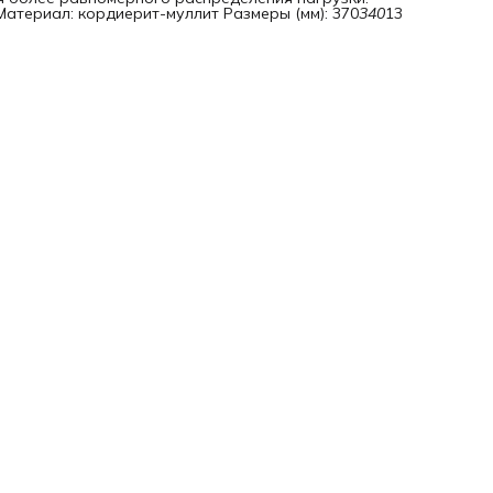
Материал: кордиерит-муллит Размеры (мм): 370
340
13