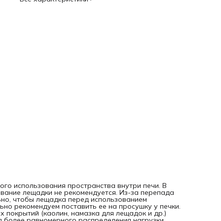
Стойки для обжига рекомендуем ставить друг под другом
более равномерного распределения нагрузки. Техническ
характеристики: Температура обжига (°С): 1350 Материал
кордиерит-муллит Размеры (мм): 370
340
13 Вес (кг): 3,26
го использования пространства внутри печи. В
вание лещадки не рекомендуется. Из-за перепада
ьно, чтобы лещадка перед использованием
льно рекомендуем поставить ее на просушку у печки.
покрытий (каолин, намазка для лещадок и др.)
я более равномерного распределения нагрузки.