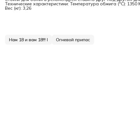
Технические характеристики: Температура обжига (°С): 1350 
Вес (кг): 3,26
Нам 18 и вам 18!!! I
Огневой припас