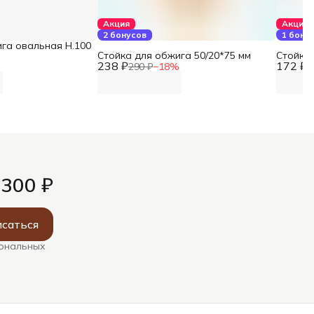
Акция
Акция
2 бонусов
1 бону
га овальная Н.100
Стойка для обжига 50/20*75 мм
Стойка 
238 ₽
172 ₽
%
290 ₽
−
18
%
2
 300 ₽
саться
сональных