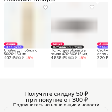
Акция
Акция
Акция
3 бонусов
Осталась 1 штука
2 бонус
Стойка для обжига
Полка для обжига в
Стойка 
50/20*150 мм
печах 470*360*15 мм,
овальная
402 ₽
4 838 ₽
Boucliers
320 ₽
Boucliers
490 ₽
−
18
%
5 900 ₽
−
18
%
39
Получите скидку 50 ₽
при покупке от 300 ₽
Подпишитесь на наши акции и новости