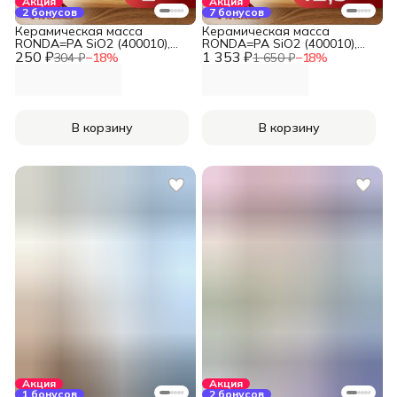
Акция
Акция
2 бонусов
7 бонусов
Керамическая масса
Керамическая масса
RONDA=PA SiO2 (400010),
RONDA=PA SiO2 (400010),
250 ₽
Alma de Ceramica (2 кг)
1 353 ₽
Alma de Ceramica (12,5 кг)
304 ₽
−
18
%
1 650 ₽
−
18
%
В корзину
В корзину
Акция
Акция
1 бонусов
2 бонусов