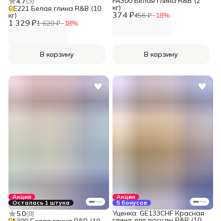
FA300 Белая глина R&B (2
4.7
(
3
)
кг)
GE221 Белая глина R&B (10
374 ₽
кг)
456 ₽
−
18
%
1 329 ₽
1 620 ₽
−
18
%
В корзину
В корзину
Акция
Акция
Осталась 1 штука
5 бонусов
Уценка: GE133CHF Красная
5.0
(
8
)
глина для посуды R&B (10