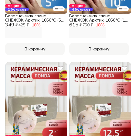
Акция
Акция
2 бонусов
4 бонусов
Белоснежная глина
Белоснежная глина
СНЕЖОК Арктик, 1050°С (5
СНЕЖОК Арктик, 1050°С (10
349 ₽
кг)
615 ₽
кг)
425 ₽
−
18
%
750 ₽
−
18
%
В корзину
В корзину