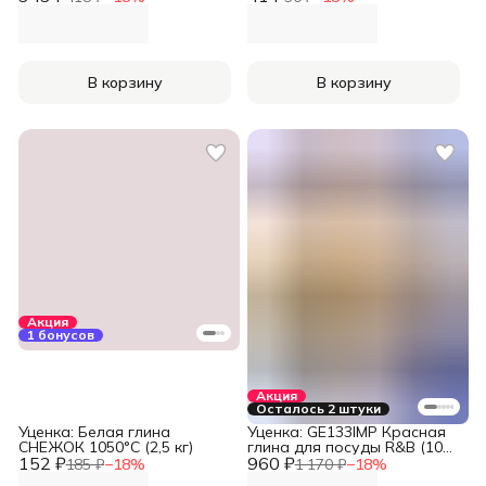
В корзину
В корзину
Акция
1 бонусов
Акция
Осталось 2 штуки
Уценка: Белая глина
Уценка: GE133IMP Красная
СНЕЖОК 1050°С (2,5 кг)
глина для посуды R&B (10
152 ₽
960 ₽
кг)
185 ₽
−
18
%
1 170 ₽
−
18
%