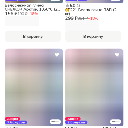
Белоснежная глина
5.0
(
1
)
СНЕЖОК Арктик, 1050°С (2
GE221 Белая глина R&B (2
156 ₽
кг)
190 ₽
−
18
%
кг)
299 ₽
364 ₽
−
18
%
В корзину
В корзину
Акция
Акция
7 бонусов
2 бонусов