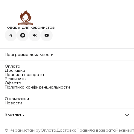
Товары для керамистов
Программа лояльности
Оплата
Доставка
Правила возврата
Реквизиты
Оферта
Политика конфиденциальности
О компании
Новости
Контакты
Адрес магазина
196084, Санкт-Петербург, ул. Заставская д. 11 корп. 2Б (2
© Керамистам.ру
Оплата
Доставка
Правила возврата
Реквизи
этаж)