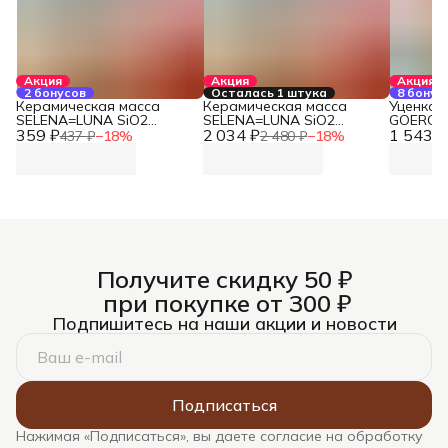
Акция
Акция
Акция
2 бонусов
Осталась 1 штука
8 бонус
Керамическая масса
Керамическая масса
Уценка: 
SELENA=LUNA SiO2
SELENA=LUNA SiO2
GOERG &
359 ₽
(910009), Alma de
2 034 ₽
(910009), Alma de
1 543 ₽
кг)
437 ₽
−
18
%
2 480 ₽
−
18
%
Ceramica (2 кг)
Ceramica (12,5 кг)
Получите скидку 50 ₽
при покупке от 300 ₽
Подпишитесь на наши акции и новости
Подписаться
Нажимая «Подписаться», вы даете согласие на обработку