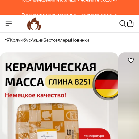
Гос.учреждения и юрлица - нажмите сюда ->
Колумбус
Акции
Бестселлеры
Новинки