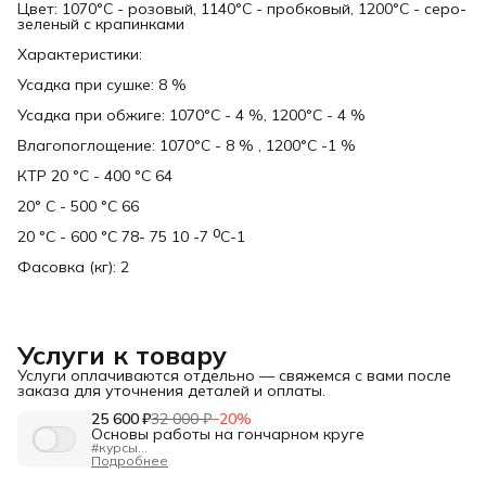
Цвет: 1070°С - розовый, 1140°С - пробковый, 1200°С - серо-
зеленый с крапинками
Характеристики:
Усадка при сушке: 8 %
Усадка при обжиге: 1070°С - 4 %, 1200°С - 4 %
Влагопоглощение: 1070°С - 8 % , 1200°С -1 %
КТР 20 °C - 400 °C 64
20° C - 500 °C 66
20 °C - 600 °C 78- 75 10 -7 ᴼС-1
Фасовка (кг): 2
Услуги к товару
Услуги оплачиваются отдельно — свяжемся с вами после
заказа для уточнения деталей и оплаты.
25 600 ₽
32 000 ₽
−
20
%
Основы работы на гончарном круге
#курсы
"Изучение основ гончарного формообразования.
Подробнее
Простые предметы. Тиражирование"