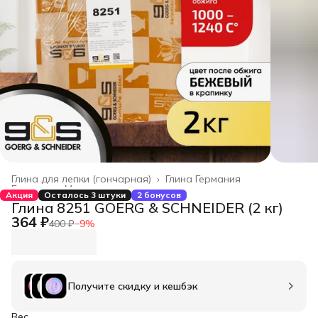
Глина для лепки (гончарная)
›
Глина Германия
Главная
›
Материалы
›
Акция
Осталось 3 штуки
2 бонусов
Глина 8251 GOERG & SCHNEIDER (2 кг)
364 ₽
400 ₽
−
9
%
Получите скидку и кешбэк
Вес