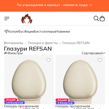
Гос.учреждения и юрлица - нажмите сюда ->
Колумбус
Акции
Бестселлеры
Новинки
Материалы
›
Глазури и фритты
›
Глазури REFSAN
Главная
›
Глазури REFSAN
Фильтры
Сортировка
Акция
Акция
14 бонусов
3 бонусов
Глазурь прозрачная
Глазурь прозрачная