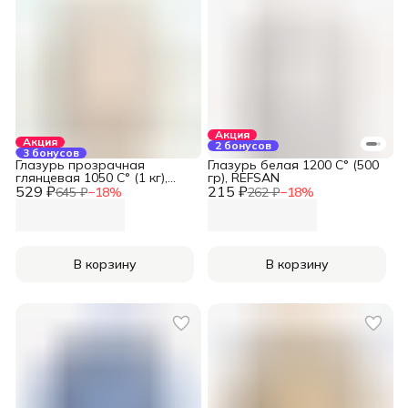
Акция
Акция
2 бонусов
3 бонусов
Глазурь прозрачная
Глазурь белая 1200 С° (500
глянцевая 1050 С° (1 кг),
гр), REFSAN
529 ₽
REFSAN
215 ₽
645 ₽
−
18
%
262 ₽
−
18
%
В корзину
В корзину