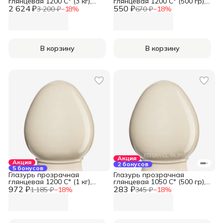
глянцевая 1200 С° (3 кг),
глянцевая 1200 С° (500 гр),
2 624 ₽
REFSAN
550 ₽
REFSAN
3 200 ₽
−
18
%
670 ₽
−
18
%
В корзину
В корзину
Акция
Акция
2 бонусов
5 бонусов
Глазурь прозрачная
Глазурь прозрачная
глянцевая 1200 С° (1 кг),
глянцевая 1050 С° (500 гр),
972 ₽
REFSAN
283 ₽
REFSAN
1 185 ₽
−
18
%
345 ₽
−
18
%