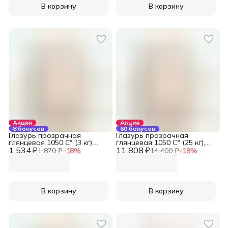
В корзину
В корзину
Акция
Акция
8 бонусов
60 бонусов
Глазурь прозрачная
Глазурь прозрачная
глянцевая 1050 С° (3 кг),
глянцевая 1050 С° (25 кг),
1 534 ₽
REFSAN
11 808 ₽
REFSAN
1 870 ₽
−
18
%
14 400 ₽
−
18
%
В корзину
В корзину