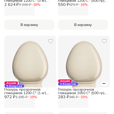
глянцевая 1200 С° (3 кг),
глянцевая 1200 С° (500 гр),
2 624 ₽
REFSAN
550 ₽
REFSAN
3 200 ₽
−
18
%
670 ₽
−
18
%
В корзину
В корзину
Акция
Акция
2 бонусов
5 бонусов
Глазурь прозрачная
Глазурь прозрачная
глянцевая 1200 С° (1 кг),
глянцевая 1050 С° (500 гр),
972 ₽
REFSAN
283 ₽
REFSAN
1 185 ₽
−
18
%
345 ₽
−
18
%