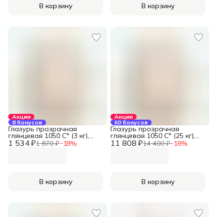
В корзину
В корзину
Акция
Акция
8 бонусов
60 бонусов
Глазурь прозрачная
Глазурь прозрачная
глянцевая 1050 С° (3 кг),
глянцевая 1050 С° (25 кг),
1 534 ₽
REFSAN
11 808 ₽
REFSAN
1 870 ₽
−
18
%
14 400 ₽
−
18
%
В корзину
В корзину