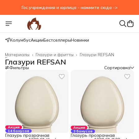
Гос.учреждения и юрлица - нажмите сюда ->
Колумбус
Акции
Бестселлеры
Новинки
Материалы
›
Глазури и фритты
›
Глазури REFSAN
Главная
›
Глазури REFSAN
Фильтры
Сортировка
Акция
Акция
14 бонусов
3 бонусов
Глазурь прозрачная
Глазурь прозрачная