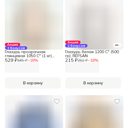
Акция
Акция
2 бонусов
3 бонусов
Глазурь прозрачная
Глазурь белая 1200 С° (500
глянцевая 1050 С° (1 кг),
гр), REFSAN
529 ₽
REFSAN
215 ₽
645 ₽
−
18
%
262 ₽
−
18
%
В корзину
В корзину