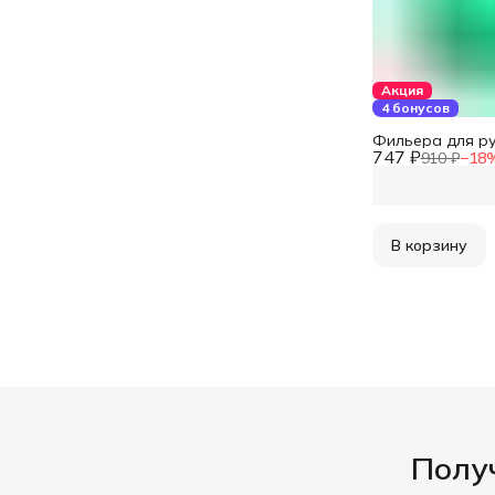
Акция
4 бонусов
Фильера для ру
747 ₽
910 ₽
−
18
В корзину
Получ