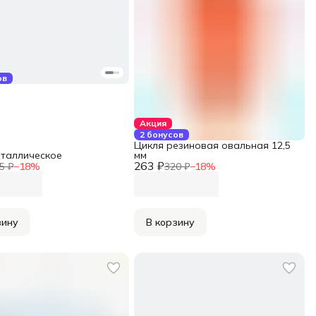
ов
Акция
2 бонусов
Цикля резиновая овальная 12,5
таллическое
мм
263 ₽
5 ₽
−
18
%
320 ₽
−
18
%
зину
В корзину