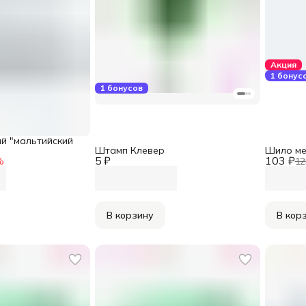
Акция
1 бонус
1 бонусов
й "мальтийский
Штамп Клевер
Шило ме
5 ₽
103 ₽
%
12
В корзину
В кор