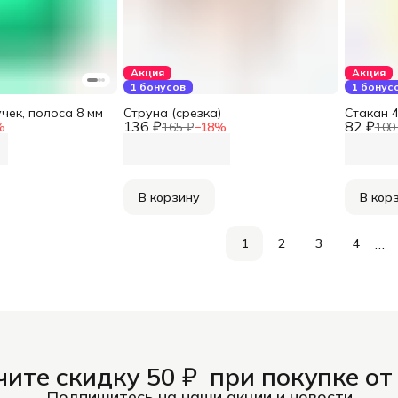
Акция
Акция
1 бонусов
1 бонус
чек, полоса 8 мм
Струна (срезка)
Стакан 
136 ₽
82 ₽
%
165 ₽
−
18
%
100
В корзину
В кор
…
1
2
3
4
ите скидку 50 ₽ при покупке от
Подпишитесь на наши акции и новости