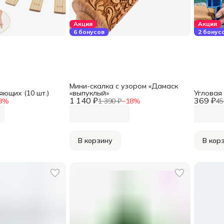
Акция
Акция
6 бонусов
2 бонус
Мини-скалка с узором «Дамаск
ющих (10 шт.)
«выпуклый»
Угловая
1 140 ₽
369 ₽
8
%
1 390 ₽
−
18
%
45
В корзину
В кор