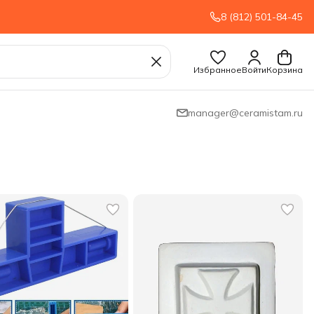
8 (812) 501-84-45
Избранное
Войти
Корзина
manager@ceramistam.ru