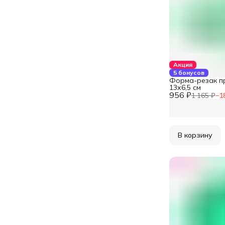
Акция
5 бонусов
Форма-резак п
13х6,5 см
956 ₽
1 165 ₽
−
1
В корзину