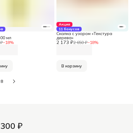
Акция
ов
11 бонусов
Скалка с узором «Текстура
400 мл
дерева»
2 173 ₽
 ₽
−
18
%
2 650 ₽
−
18
%
зину
В корзину
8
 300 ₽