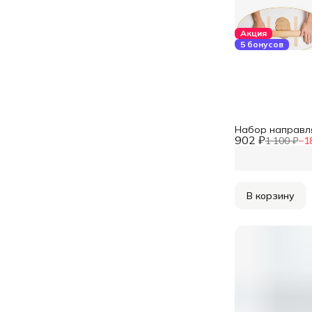
Акция
5 бонусов
Набор направля
902 ₽
1 100 ₽
−
1
В корзину