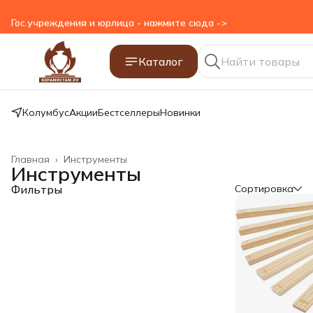
Гос.учреждения и юрлица - нажмите сюда ->
Каталог
Колумбус
Акции
Бестселлеры
Новинки
Главная
›
Инструменты
Инструменты
Фильтры
Сортировка