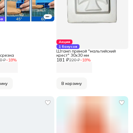
ов
Акция
1 бонусов
Штамп прямой "мальтийский
 срезка
крест" 30х30 мм
181 ₽
0 ₽
−
18
%
220 ₽
−
18
%
зину
В корзину