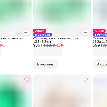
Акция
Акция
5 бонусов
3 бонус
рямоугольная
Форма-резак прямоугольная
Форма-р
13,5х6,8 см
11,2х11,
956 ₽
599 ₽
8
%
1 165 ₽
−
18
%
73
В корзину
В кор