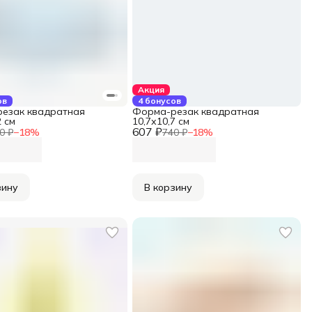
Акция
ов
4 бонусов
езак квадратная
Форма-резак квадратная
2 см
10,7х10,7 см
607 ₽
0 ₽
−
18
%
740 ₽
−
18
%
зину
В корзину