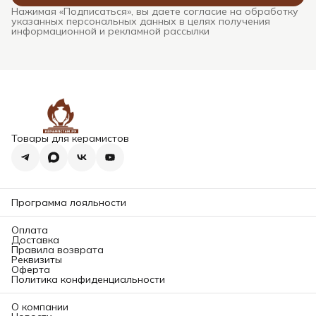
Нажимая «Подписаться», вы даете согласие на обработку
указанных персональных данных в целях получения
информационной и рекламной рассылки
Товары для керамистов
Программа лояльности
Оплата
Доставка
Правила возврата
Реквизиты
Оферта
Политика конфиденциальности
О компании