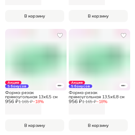
В корзину
В корзину
Акция
Акция
5 бонусов
5 бонусов
Форма-резак
Форма-резак
прямоугольная 13х6,5 см
прямоугольная 13,5х6,8 см
956 ₽
956 ₽
1 165 ₽
−
18
%
1 165 ₽
−
18
%
В корзину
В корзину