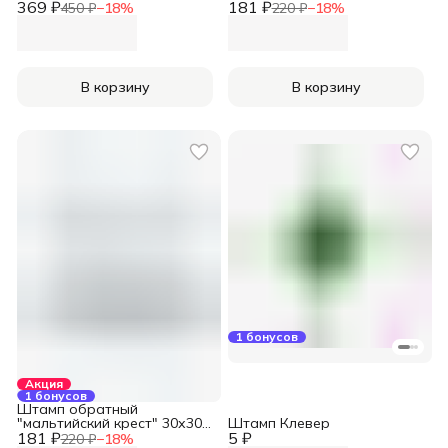
369 ₽
181 ₽
мм
450 ₽
−
18
%
220 ₽
−
18
%
В корзину
В корзину
1 бонусов
Акция
1 бонусов
Штамп обратный
"мальтийский крест" 30х30
Штамп Клевер
181 ₽
мм
5 ₽
220 ₽
−
18
%