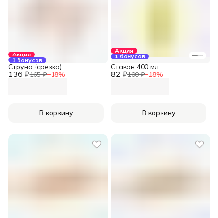
Акция
Акция
1 бонусов
1 бонусов
Струна (срезка)
Стакан 400 мл
136 ₽
82 ₽
165 ₽
−
18
%
100 ₽
−
18
%
В корзину
В корзину