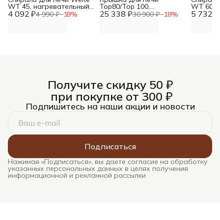
WT 45, нагревательный
Top80/Top 100,
WT 60, 
4 092 ₽
элемент
25 338 ₽
Nabertherm
5 732 ₽
нагрева
4 990 ₽
−
18
%
30 900 ₽
−
18
%
элемент
Получите скидку 50 ₽
при покупке от 300 ₽
Подпишитесь на наши акции и новости
Подписаться
Нажимая «Подписаться», вы даете согласие на обработку
указанных персональных данных в целях получения
информационной и рекламной рассылки