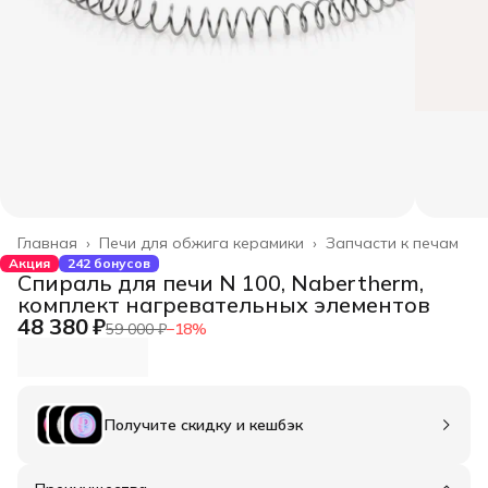
Главная
›
Печи для обжига керамики
›
Запчасти к печам
Акция
242 бонусов
Спираль для печи N 100, Nabertherm,
комплект нагревательных элементов
48 380 ₽
59 000 ₽
−
18
%
Получите скидку и кешбэк