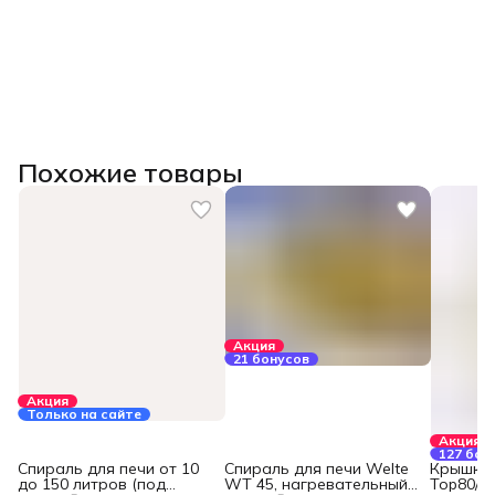
Похожие товары
Акция
21 бонусов
Акция
Только на сайте
Акция
127 бон
Спираль для печи от 10
Спираль для печи Welte
Крышка 
до 150 литров (под
WT 45, нагревательный
Top80/To