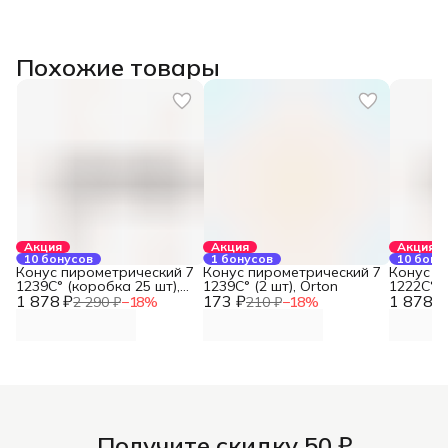
Похожие товары
Акция
Акция
Акция
10 бонусов
1 бонусов
10 бону
Конус пирометрический 7
Конус пирометрический 7
Конус п
1239С° (коробка 25 шт),
1239С° (2 шт), Orton
1222С° (
1 878 ₽
Orton
173 ₽
1 878 ₽
Orton
2 290 ₽
−
18
%
210 ₽
−
18
%
Получите скидку 50 ₽