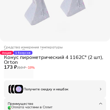
Средства измерения температуры
Главная
›
Печи для обжига керамики
›
Акция
1 бонусов
Конус пирометрический 4 1162С° (2 шт),
Orton
173 ₽
210 ₽
−
18
%
Получите скидку и кешбэк
Преимущества
Оплата частями в Сплит