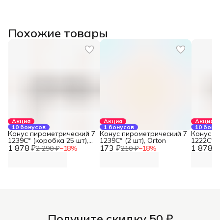
Похожие товары
Акция
Акция
Акция
10 бонусов
1 бонусов
10 бону
Конус пирометрический 7
Конус пирометрический 7
Конус п
1239С° (коробка 25 шт),
1239С° (2 шт), Orton
1222С° (
1 878 ₽
Orton
173 ₽
1 878 ₽
Orton
2 290 ₽
−
18
%
210 ₽
−
18
%
Получите скидку 50 ₽