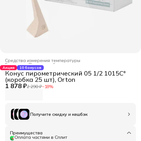
Средства измерения температуры
Главная
›
Печи для обжига керамики
›
Акция
10 бонусов
Конус пирометрический 05 1/2 1015С°
(коробка 25 шт), Orton
1 878 ₽
2 290 ₽
−
18
%
Получите скидку и кешбэк
Преимущества
Оплата частями в Сплит