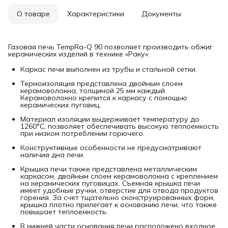
О товаре
Характеристики
Документы
Газовая печь TempRа-Q 90 позволяет производить обжиг
керамических изделий в технике «Раку».
Каркас печи выполнен из трубы и стальной сетки.
Термоизоляция представлена двойным слоем
керамоволокна, толщиной 25 мм каждый.
Керамоволокно крепится к каркасу с помощью
керамических пуговиц.
Материал изоляции выдерживает температуру до
1260°С, позволяет обеспечивать высокую теплоемкость
при низком потреблении горючего.
Конструктивные особенности не предусматривают
наличия дна печи.
Крышка печи также представлена металлическим
каркасом, двойным слоем керамоволокна с креплением
на керамических пуговицах. Съемная крышка печи
имеет удобные ручки, отверстие для отвода продуктов
горения. За счет тщательно сконструированных форм,
крышка плотно прилегает к основанию печи, что также
повышает теплоемкость.
В нижней части основания печи расположено входное