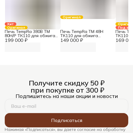
Оригинал
Хит
Оригин
Оригинал
Под зак
Печь TempRa 380В TM
Печь TempRa TM 48H
Печь Te
80H/Р ТК110 для обжига
ТК110 для обжига
ТК110 д
199 000 ₽
керамики
149 000 ₽
керамики
169 00
керамик
Получите скидку 50 ₽
при покупке от 300 ₽
Подпишитесь на наши акции и новости
Подписаться
Нажимая «Подписаться», вы даете согласие на обработку