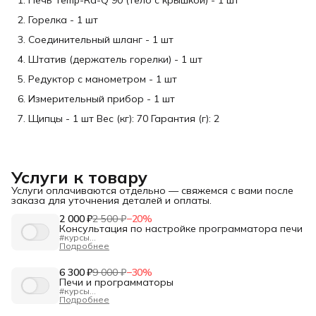
Горелка - 1 шт
Соединительный шланг - 1 шт
Штатив (держатель горелки) - 1 шт
Редуктор с манометром - 1 шт
Измерительный прибор - 1 шт
Щипцы - 1 шт Вес (кг): 70 Гарантия (г): 2
Услуги к товару
Услуги оплачиваются отдельно — свяжемся с вами после
заказа для уточнения деталей и оплаты.
2 000 ₽
2 500 ₽
−
20
%
Консультация по настройке программатора печи
#курсы
"Программатор плюс"
Подробнее
- настрой свою печь с профи
Длительность:
1 час
Формат:
онлайн
Вы будете счастливым обладателем современной печи,
6 300 ₽
9 000 ₽
−
30
%
а настройка программатора кажется сложной задачей?
Печи и программаторы
Вы правы — самостоятельная работа с новым
#курсы
устройством вызывает много вопросов! Мы проведем
"Основы технологии: Сушка и обжиг керамических
Подробнее
вам индивидуальную консультацию со специалистом. За
изделий. Программирование контроллера"
один час вы освоитесь в управлении и получите полное