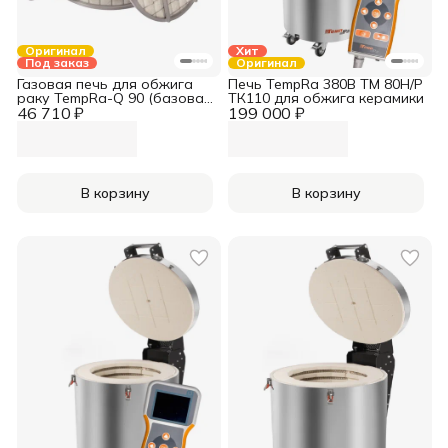
Оригинал
Хит
Под заказ
Оригинал
Газовая печь для обжига
Печь TempRa 380В TM 80H/Р
раку TempRa-Q 90 (базовая
ТК110 для обжига керамики
46 710 ₽
комплектация)
199 000 ₽
В корзину
В корзину