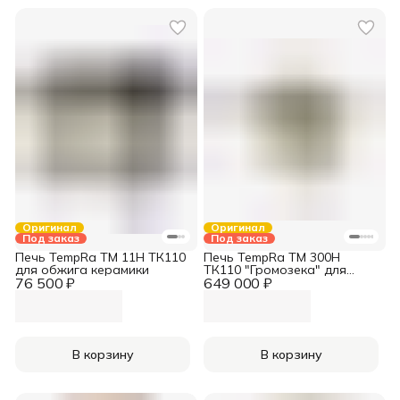
Оригинал
Оригинал
Под заказ
Под заказ
Печь TempRa TM 11H ТК110
Печь TempRa ТМ 300Н
для обжига керамики
ТК110 "Громозека" для
76 500 ₽
649 000 ₽
обжига керамики
В корзину
В корзину