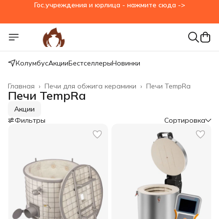
Гос.учреждения и юрлица - нажмите сюда ->
Колумбус
Акции
Бестселлеры
Новинки
Главная
›
Печи для обжига керамики
›
Печи TempRa
Печи TempRa
Акции
Фильтры
Сортировка