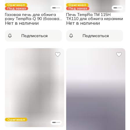
Оригинал
Оригинал
Под заказ
Под заказ
Газовая печь для обжига
Печь TempRa TM 115H
раку TempRa-Q 90 (базовая
ТК110 для обжига керамики
Нет в наличии
комплектация)
Нет в наличии
Подписаться
Подписаться
Оригинал