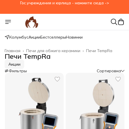
Гос.учреждения и юрлица - нажмите сюда ->
Колумбус
Акции
Бестселлеры
Новинки
Главная
›
Печи для обжига керамики
›
Печи TempRa
Печи TempRa
Акции
Фильтры
Сортировка