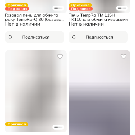
Оригинал
Оригинал
Под заказ
Под заказ
Газовая печь для обжига
Печь TempRa TM 115H
раку TempRa-Q 90 (базовая
ТК110 для обжига керамики
Нет в наличии
комплектация)
Нет в наличии
Подписаться
Подписаться
Оригинал