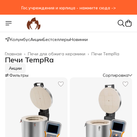
Гос.учреждения и юрлица - нажмите сюда ->
Колумбус
Акции
Бестселлеры
Новинки
Главная
›
Печи для обжига керамики
›
Печи TempRa
Печи TempRa
Акции
Фильтры
Сортировка