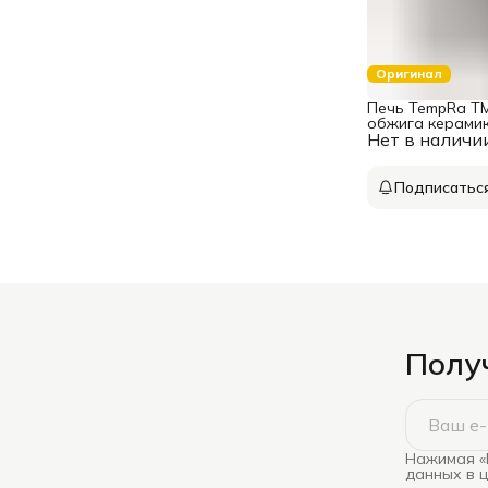
Оригинал
Печь TempRa TM
обжига керами
Нет в наличи
Подписатьс
Получ
Нажимая «
данных в 