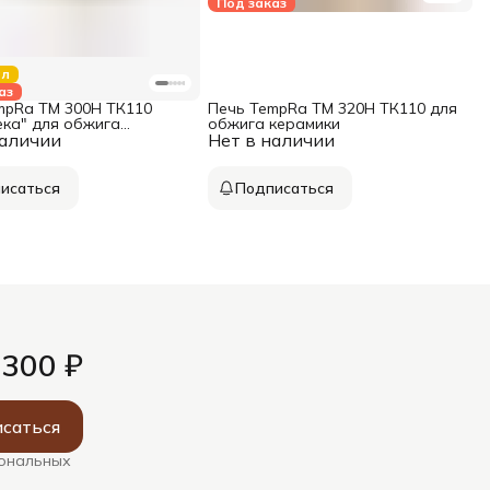
Под заказ
ал
аз
mpRa ТМ 300Н ТК110
Печь TempRa ТМ 320Н ТК110 для
ека" для обжига
обжига керамики
наличии
и
Нет в наличии
исаться
Подписаться
 300 ₽
саться
сональных