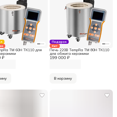
ал
Подарок
аз
Хит
mpRa TM 60H ТК110 для
Печь 220В TempRa TM 80H ТК110
керамики
для обжига керамики
 ₽
199 000 ₽
зину
В корзину