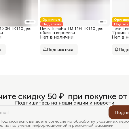
Оригинал
Оригин
Под заказ
Под зак
 30H ТК110 для
Печь TempRa TM 11H ТК110 для
Печь Te
ки
обжига керамики
"Громоз
и
Нет в наличии
Нет в 
керамик
я
Подписаться
Подп
ите скидку 50 ₽ при покупке от
Подпишитесь на наши акции и новости
Подпи
Подписаться», вы даете согласие на обработку указанных пер
целях получения информационной и рекламной рассылки