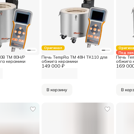
Оригинал
Оригин
Под зак
0В TM 80H/Р
Печь TempRa TM 48H ТК110 для
Печь Te
га керамики
обжига керамики
обжига 
149 000 ₽
169 000
В корзину
В кор