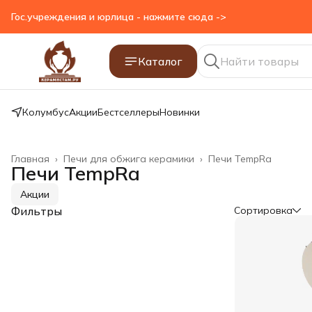
Гос.учреждения и юрлица - нажмите сюда ->
Каталог
Колумбус
Акции
Бестселлеры
Новинки
Главная
›
Печи для обжига керамики
›
Печи TempRa
Печи TempRa
Акции
Фильтры
Сортировка