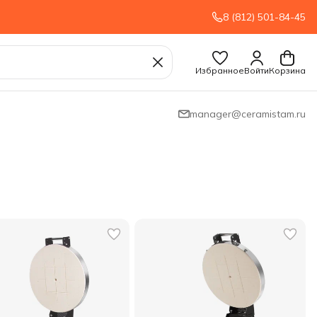
8 (812) 501-84-45
Избранное
Войти
Корзина
manager@ceramistam.ru