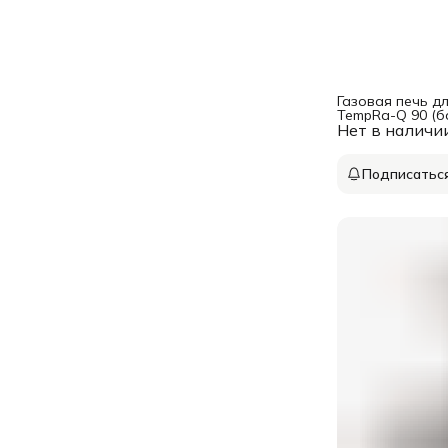
Газовая печь д
TempRa-Q 90 (б
Нет в наличи
комплектация)
Подписатьс