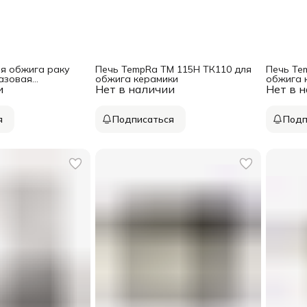
ля обжига раку
Печь TempRa TM 115H ТК110 для
Печь Te
азовая
обжига керамики
обжига 
и
Нет в наличии
Нет в 
я
Подписаться
Подп