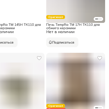
Оригинал
mpRa TM 145H ТК110 для
Печь TempRa TM 17H ТК110 для
керамики
обжига керамики
наличии
Нет в наличии
исаться
Подписаться
Оригинал