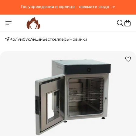
Гос.учреждения и юрлица - нажмите сюда ->
Колумбус
Акции
Бестселлеры
Новинки