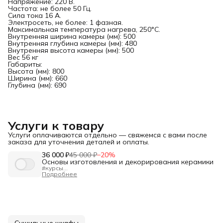
Напряжение: 220 В.
Частота: не более 50 Гц.
Сила тока 16 А.
Электросеть, не более: 1 фазная.
Максимальная температура нагрева, 250°C.
Внутренняя ширина камеры (мм): 500
Внутренняя глубина камеры (мм): 480
Внутренняя высота камеры (мм): 500
Вес 56 кг
Габариты:
Высота (мм): 800
Ширина (мм): 660
Глубина (мм): 690
Услуги к товару
Услуги оплачиваются отдельно — свяжемся с вами после
заказа для уточнения деталей и оплаты.
36 000 ₽
45 000 ₽
−
20
%
Основы изготовления и декорирования керамики
#курсы
"Основы изготовления и декорирования керамики"
Подробнее
Длительность:
80 ак.ч.
Формат:
очно в Санкт-Петербурге, днём или вечером
Для кого:
Для новичков и тех, кто хочет освежить базу.
Программа — от А до Я:
✅Подготовка глины и работа с оборудованием.
✅Формование на гончарном круге, ручная лепка (жгуты,
пласты), гипсовые формы.
✅Сушка, утильный обжиг, загрузка печи.
Сушильные шкафы