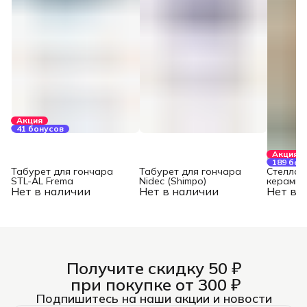
Акция
41 бонусов
Акция
189 бон
Табурет для гончара
Табурет для гончара
Стеллаж
STL-AL Frema
Nidec (Shimpo)
керамич
Нет в наличии
Нет в наличии
Нет в 
DR-1 Fr
Получите скидку 50 ₽
при покупке от 300 ₽
Подпишитесь на наши акции и новости