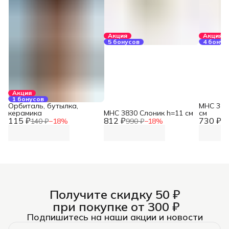
Акция
Акция
5 бонусов
4 бонус
Акция
1 бонусов
Орбиталь, бутылка,
MHC 382
керамика
MHC 3830 Слоник h=11 см
см
115 ₽
812 ₽
730 ₽
140 ₽
−
18
%
990 ₽
−
18
%
89
Получите скидку 50 ₽
при покупке от 300 ₽
Подпишитесь на наши акции и новости