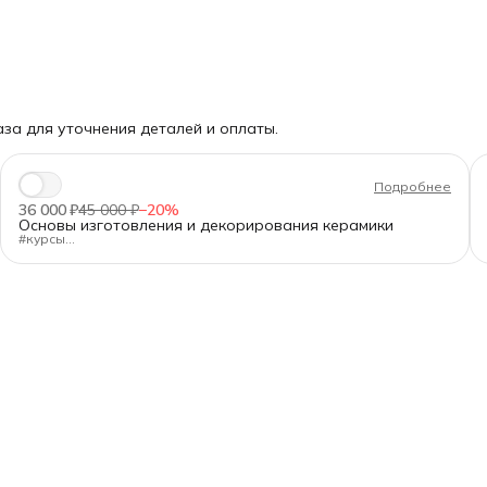
за для уточнения деталей и оплаты.
Подробнее
36 000 ₽
45 000 ₽
−
20
%
Основы изготовления и декорирования керамики
#курсы
"Основы изготовления и декорирования керамики"
Длительность:
80 ак.ч.
Формат:
очно в Санкт-Петербурге, днём или вечером
Для кого:
Для новичков и тех, кто хочет освежить базу.
Программа — от А до Я:
✅Подготовка глины и работа с оборудованием.
✅Формование на гончарном круге, ручная лепка (жгуты,
пласты), гипсовые формы.
✅Сушка, утильный обжиг, загрузка печи.
✅Декорирование: текстуры, ангобы, глазури, сграффито,
майолика, перегородчатая роспись.
✅Политой обжиг, контроль качества, предотвращение брака.
Главное:
97% времени — практика. Вы создаёте изделия полным
циклом — от комка глины до финального обжига.
После прохождения курса выдаем
удостоверение о повышении
квалификации государственного образца
(при наличии диплома
СПО/ВО) или сертификат.