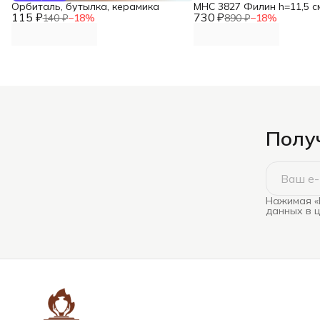
Орбиталь, бутылка, керамика
MHC 3827 Филин h=11,5 с
115 ₽
730 ₽
140 ₽
−
18
%
890 ₽
−
18
%
Получ
Нажимая «
данных в 