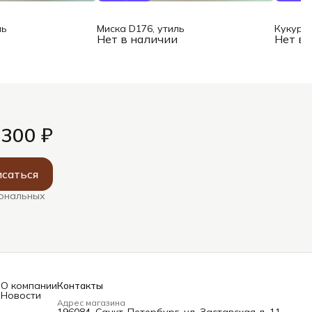
ль
Миска D176, утиль
Кукуруз
и
Нет в наличии
Нет в 
 300 ₽
саться
сональных
О компании
Контакты
Новости
Адрес магазина