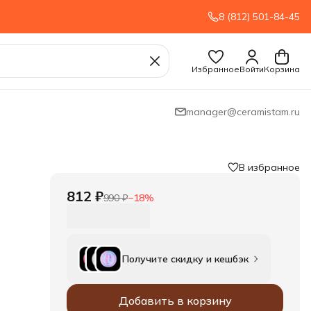
8 (812) 501-84-45
Избранное
Войти
Корзина
manager@ceramistam.ru
В избранное
812 ₽
990 ₽
−
18
%
Получите скидку и кешбэк
Добавить в корзину