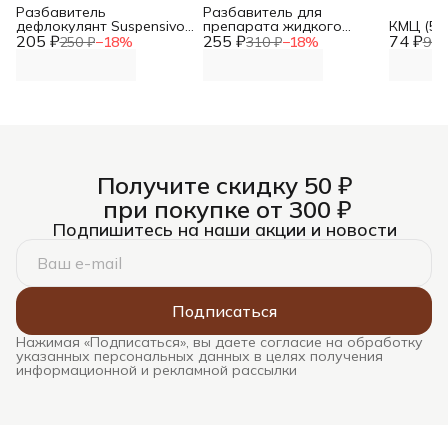
Разбавитель
Разбавитель для
дефлокулянт Suspensivo
препарата жидкого
КМЦ (50 
205 ₽
(50 гр)
255 ₽
золота (10 гр)
74 ₽
250 ₽
−
18
%
310 ₽
−
18
%
90 
Получите скидку 50 ₽
при покупке от 300 ₽
Подпишитесь на наши акции и новости
Подписаться
Нажимая «Подписаться», вы даете согласие на обработку
указанных персональных данных в целях получения
информационной и рекламной рассылки