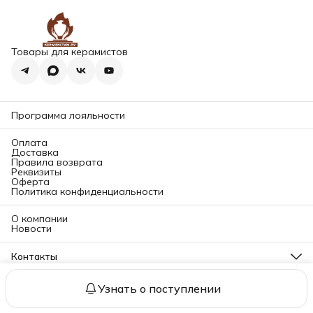
Товары для керамистов
Программа лояльности
Оплата
Доставка
Правила возврата
Реквизиты
Оферта
Политика конфиденциальности
О компании
Новости
Контакты
Адрес магазина
196084, Санкт-Петербург, ул. Заставская д. 11 корп. 2Б (2
Узнать о поступлении
© Керамистам.ру
Оплата
Доставка
Правила возврата
Реквизи
этаж)
Телефон в СПб
8 (812) 501-84-45