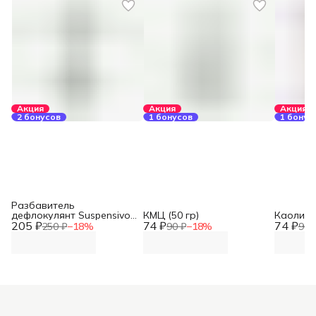
Акция
Акция
Акция
2 бонусов
1 бонусов
1 бонус
Разбавитель
дефлокулянт Suspensivo
КМЦ (50 гр)
Каолин К
205 ₽
(50 гр)
74 ₽
74 ₽
250 ₽
−
18
%
90 ₽
−
18
%
90 