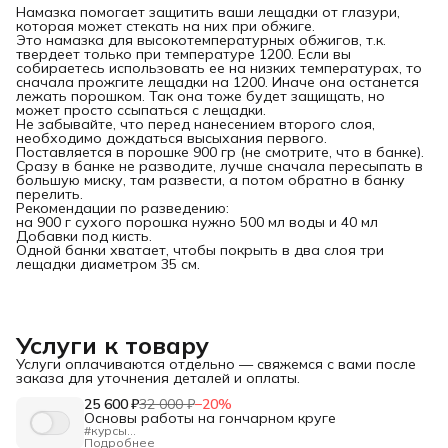
Намазка помогает защитить ваши лещадки от глазури,
которая может стекать на них при обжиге.
Это намазка для высокотемпературных обжигов, т.к.
твердеет только при температуре 1200. Если вы
собираетесь использовать ее на низких температурах, то
сначала прожгите лещадки на 1200. Иначе она останется
лежать порошком. Так она тоже будет защищать, но
может просто ссыпаться с лещадки.
Не забывайте, что перед нанесением второго слоя,
необходимо дождаться высыхания первого.
Поставляется в порошке 900 гр (не смотрите, что в банке).
Сразу в банке не разводите, лучше сначала пересыпать в
большую миску, там развести, а потом обратно в банку
перелить.
Рекомендации по разведению:
на 900 г сухого порошка нужно 500 мл воды и 40 мл
Добавки под кисть.
Одной банки хватает, чтобы покрыть в два слоя три
лещадки диаметром 35 см.
Услуги к товару
Услуги оплачиваются отдельно — свяжемся с вами после
заказа для уточнения деталей и оплаты.
25 600 ₽
32 000 ₽
−
20
%
Основы работы на гончарном круге
#курсы
"Изучение основ гончарного формообразования.
Подробнее