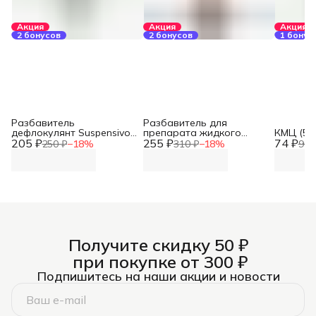
Акция
Акция
Акция
2 бонусов
2 бонусов
1 бонус
Разбавитель
Разбавитель для
дефлокулянт Suspensivo
препарата жидкого
КМЦ (50 
205 ₽
(50 гр)
255 ₽
золота (10 гр)
74 ₽
250 ₽
−
18
%
310 ₽
−
18
%
90 
Получите скидку 50 ₽
при покупке от 300 ₽
Подпишитесь на наши акции и новости