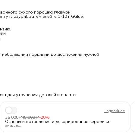
.
ованного сухого порошка глазури.
ту глазури), затем влейте 1-10 г GGlue.
нзию.
ии.
.
ду небольшими порциями до достижения нужной
за для уточнения деталей и оплаты.
Подробнее
36 000 ₽
45 000 ₽
−
20
%
Основы изготовления и декорирования керамики
#курсы
"Основы изготовления и декорирования керамики"
Длительность:
80 ак.ч.