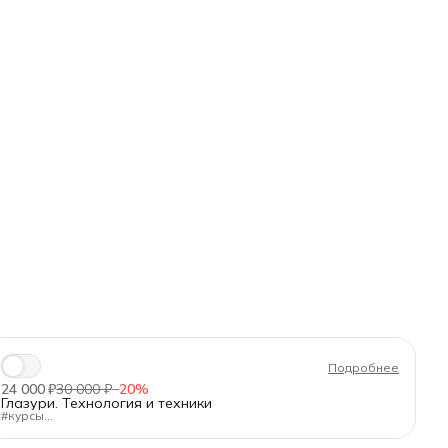
Подробнее
24 000 ₽
30 000 ₽
−
20
%
Глазури. Технология и техники
#курсы
"Технология работы с базовыми, цветными и эффектарными
глазурями. Техники нанесения"