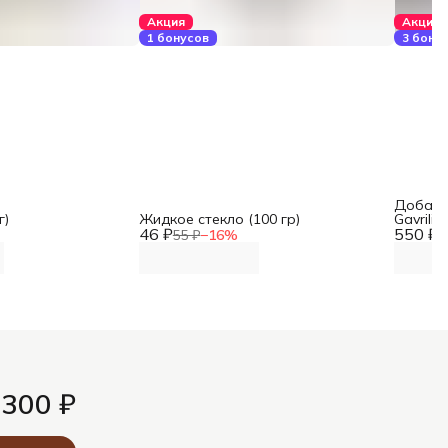
Акция
Акция
1 бонусов
3 бону
Добавка
г)
Жидкое стекло (100 гр)
Gavrilin
46 ₽
550 ₽
55 ₽
−
16
%
6
 300 ₽