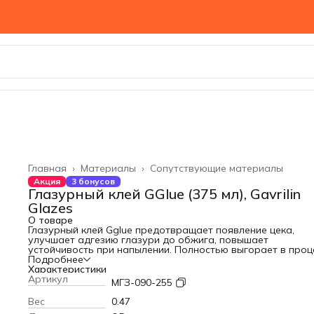
Главная
›
Материалы
›
Сопутствующие материалы
Акция
3 бонусов
Глазурный клей GGlue (375 мл), Gavrilin
Glazes
О товаре
Глазурный клей Gglue предотвращает появление цека,
улучшает адгезию глазури до обжига, повышает
устойчивость при напылении. Полностью выгорает в проц
обжига, не оставляя следов.
Подробнее
Инструкция по применению и дозировка:
Характеристики
GGlue добавляется после разведения глазури в воде сог
Артикул
МГЗ-090-255
ее рецепту.
Добавление в процессе разведения порошковой глазури:
Вес
0.47
Разведите сухой порошок глазури в воде по вашему реце