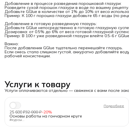
Добавление в процессе разведения порошковой глазури:
Разведите сухой порошок глазури в воде по вашему рецепту
Добавьте GGlue в количестве от 1% до 10% от веса использ
Пример: К 100 г порошка глазури добавьте 65 г воды (по рецеп
Добавление в готовую разведенную глазурь:
Добавьте GGlue непосредственно в готовую глазурную суспе
Дозировка: от 0.5% до 6% от веса готовой глазурной суспенз
Пример: В 100 г уже разведенной глазури влейте 0.5-6 г GGlue
Важно:
После добавления GGlue тщательно перемешайте глазурь.
Если смесь стала слишком густой, аккуратно добавляйте во
рабочей консистенции.
Услуги к товару
Услуги оплачиваются отдельно — свяжемся с вами после зака
Подробнее
25 600 ₽
32 000 ₽
−
20
%
Основы работы на гончарном круге
#курсы
"Изучение основ гончарного формообразования. Простые
предметы. Тиражирование"