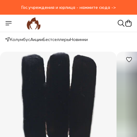
Гос.учреждения и юрлица - нажмите сюда ->
Гос.учреждения и юрлица - нажмите сюда ->
Колумбус
Акции
Бестселлеры
Новинки