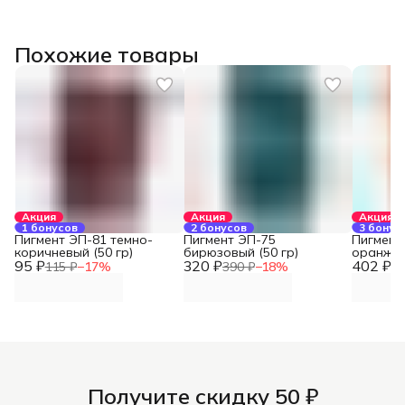
Похожие товары
Акция
Акция
Акция
1 бонусов
2 бонусов
3 бонус
Пигмент ЭП-81 темно-
Пигмент ЭП-75
Пигмент
коричневый (50 гр)
бирюзовый (50 гр)
оранжев
95 ₽
320 ₽
402 ₽
115 ₽
−
17
%
390 ₽
−
18
%
49
Получите скидку 50 ₽