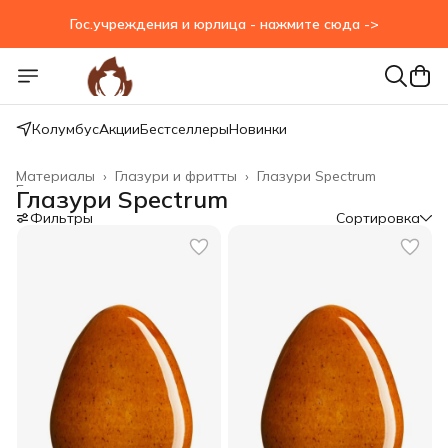
Гос.учреждения и юрлица - нажмите сюда ->
Колумбус
Акции
Бестселлеры
Новинки
Материалы
›
Глазури и фритты
›
Глазури Spectrum
Главная
›
Глазури Spectrum
Фильтры
Сортировка