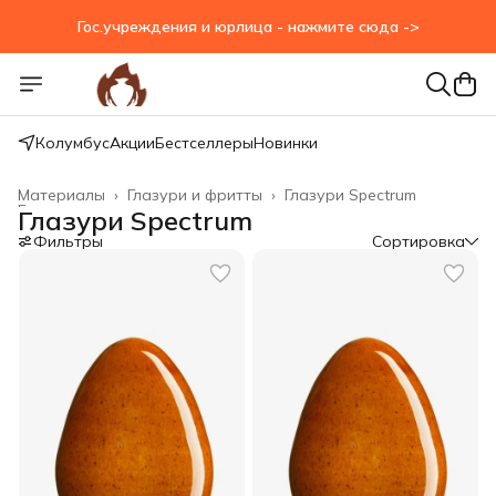
Гос.учреждения и юрлица - нажмите сюда ->
Гос.учреждения и юрлица - нажмите сюда ->
Колумбус
Акции
Бестселлеры
Новинки
Материалы
›
Глазури и фритты
›
Глазури Spectrum
Главная
›
Глазури Spectrum
Фильтры
Сортировка