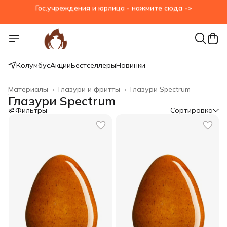
Гос.учреждения и юрлица - нажмите сюда ->
Колумбус
Акции
Бестселлеры
Новинки
Материалы
›
Глазури и фритты
›
Глазури Spectrum
Главная
›
Глазури Spectrum
Фильтры
Сортировка