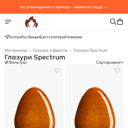
Гос.учреждения и юрлица - нажмите сюда ->
Колумбус
Акции
Бестселлеры
Новинки
Материалы
›
Глазури и фритты
›
Глазури Spectrum
Главная
›
Глазури Spectrum
Фильтры
Сортировка