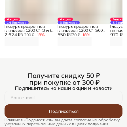
Акция
Акция
Акция
14 бонусов
3 бонусов
5 бонус
Глазурь прозрачная
Глазурь прозрачная
Глазурь
глянцевая 1200 С° (3 кг),
глянцевая 1200 С° (500
глянцева
2 624 ₽
REFSAN
550 ₽
гр), REFSAN
972 ₽
REFSAN
3 200 ₽
−
18
%
670 ₽
−
18
%
1 
Получите скидку 50 ₽
при покупке от 300 ₽
Подпишитесь на наши акции и новости
Подписаться
Нажимая «Подписаться», вы даете согласие на обработку
указанных персональных данных в целях получения