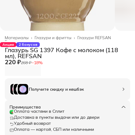
Материалы
›
Глазури и фритты
›
Глазури REFSAN
Главная
›
Акция
2 бонусов
Глазурь SG 1397 Кофе с молоком (118
мл), REFSAN
220 ₽
268 ₽
−
18
%
Получите скидку и кешбэк
Преимущества
Оплата частями в Сплит
Доставка в пункты выдачи или до двери
Удобный возврат
Оплата — картой, СБП или наличными