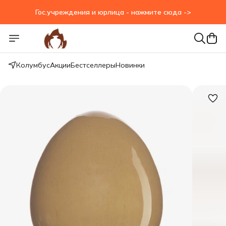
Гос.учреждения и юрлица - нажмите сюда ->
Гос.учреждения и юрлица - нажмите сюда ->
Колумбус
Акции
Бестселлеры
Новинки