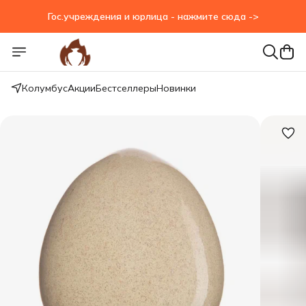
Гос.учреждения и юрлица - нажмите сюда ->
Колумбус
Акции
Бестселлеры
Новинки