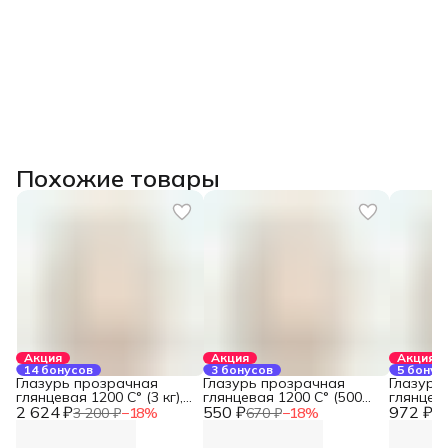
Похожие товары
Акция
Акция
Акция
14 бонусов
3 бонусов
5 бонус
Глазурь прозрачная
Глазурь прозрачная
Глазурь
глянцевая 1200 С° (3 кг),
глянцевая 1200 С° (500
глянцева
2 624 ₽
REFSAN
550 ₽
гр), REFSAN
972 ₽
REFSAN
3 200 ₽
−
18
%
670 ₽
−
18
%
1 