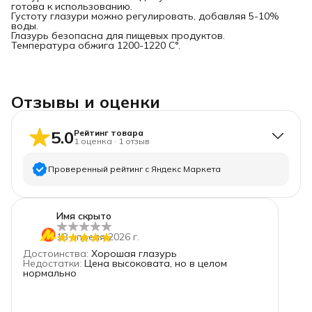
готова к использованию.
Густоту глазури можно регулировать, добавляя 5-10%
воды.
Глазурь безопасна для пищевых продуктов.
Температура обжига 1200-1220 С°.
Отзывы и оценки
5.0
Рейтинг товара
1
оценка
·
1
отзыв
Проверенный рейтинг с Яндекс Маркета
5
звёзд
1
Имя скрыто
4
звезды
0
18 апреля 2026 г.
3
звезды
0
Достоинства
:
Хорошая глазурь
2
звезды
0
Недостатки
:
Цена высоковата, но в целом
нормально
1
звезда
0