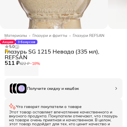
Материалы
›
Глазури и фритты
›
Глазури REFSAN
Главная
›
Акция
3 бонусов
5.0
(
1
)
Глазурь SG 1215 Невада (335 мл),
REFSAN
511 ₽
622 ₽
−
18
%
Получите скидку и кешбэк
Что говорят покупатели о товаре
Этот товар оставляет впечатление качественного и
вкусного продукта. Покупатели отмечают, что глазурь
на товаре очень приятная и качественная. В целом,
этот товар подойдет для тех, кто ценит качество и