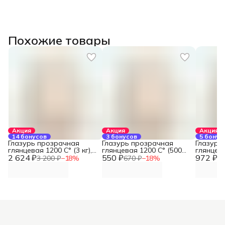
Похожие товары
Акция
Акция
Акция
14 бонусов
3 бонусов
5 бонус
Глазурь прозрачная
Глазурь прозрачная
Глазурь
глянцевая 1200 С° (3 кг),
глянцевая 1200 С° (500
глянцева
2 624 ₽
REFSAN
550 ₽
гр), REFSAN
972 ₽
REFSAN
3 200 ₽
−
18
%
670 ₽
−
18
%
1 