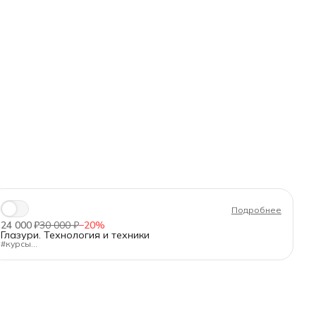
Подробнее
24 000 ₽
30 000 ₽
−
20
%
Глазури. Технология и техники
#курсы
"Технология работы с базовыми, цветными и эффектарными
глазурями. Техники нанесения"
Длительность:
40 ак.ч.
Формат:
очно в Санкт-Петербурге
Для кого:
Для начинающих керамистов и тех, кто хочет
систематизировать знания о глазурях.
Программа (по дням):
День 1: Свойства и назначение глазурей. Наведение глазурей