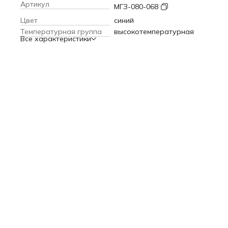
Приготовленную суспензию пропустить через сито (80 ме
Артикул
МГЗ-080-068
Перед применением тщательно размешать.
Наносить на обожженную заготовку.
Цвет
синий
Температура обжига 1200 – 1300°C.
Температурная группа
высокотемпературная
Все характеристики