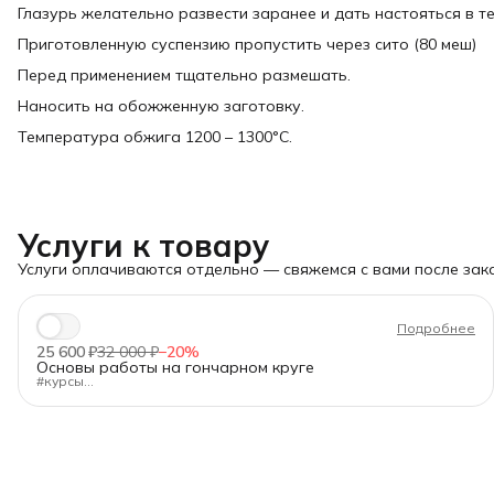
Глазурь желательно развести заранее и дать настояться в те
Приготовленную суспензию пропустить через сито (80 меш)
Перед применением тщательно размешать.
Наносить на обожженную заготовку.
Температура обжига 1200 – 1300°C.
Услуги к товару
Услуги оплачиваются отдельно — свяжемся с вами после зака
Подробнее
25 600 ₽
32 000 ₽
−
20
%
Основы работы на гончарном круге
#курсы
"Изучение основ гончарного формообразования. Простые
предметы. Тиражирование"
Длительность:
40 ак.ч.
Формат:
очно в Санкт-Петербурге, днём или вечером.
Для кого:
Для начинающих, кто хочет освоить гончарное
искусство с нуля.
Программа — от основ до готового изделия:
✅Подготовка глины, инструментов и эскизов.