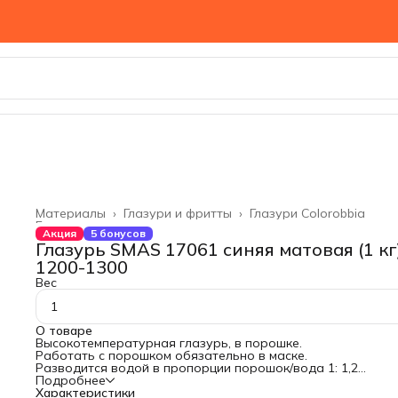
Материалы
›
Глазури и фритты
›
Глазури Colorobbia
Главная
›
Акция
5 бонусов
Глазурь SMAS 17061 синяя матовая (1 кг
1200-1300
Вес
1
О товаре
Высокотемпературная глазурь, в порошке.
Работать с порошком обязательно в маске.
Разводится водой в пропорции порошок/вода 1: 1,2
Глазурь желательно развести заранее и дать настояться 
Подробнее
течение суток.
Характеристики