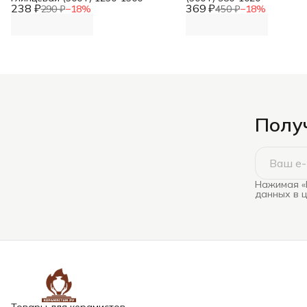
238 ₽
369 ₽
290 ₽
−
18
%
450 ₽
−
18
%
Получ
Нажимая «
данных в 