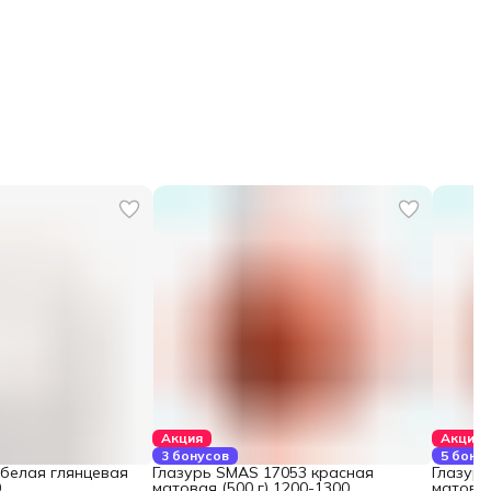
Акция
Акция
3 бонусов
5 бону
 белая глянцевая
Глазурь SMAS 17053 красная
Глазур
0
матовая (500 г) 1200-1300
матовая