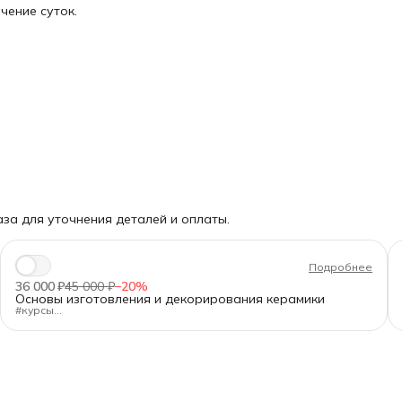
чение суток.
за для уточнения деталей и оплаты.
Подробнее
36 000 ₽
45 000 ₽
−
20
%
Основы изготовления и декорирования керамики
#курсы
"Основы изготовления и декорирования керамики"
Длительность:
80 ак.ч.
Формат:
очно в Санкт-Петербурге, днём или вечером
Для кого:
Для новичков и тех, кто хочет освежить базу.
Программа — от А до Я:
✅Подготовка глины и работа с оборудованием.
✅Формование на гончарном круге, ручная лепка (жгуты,
пласты), гипсовые формы.