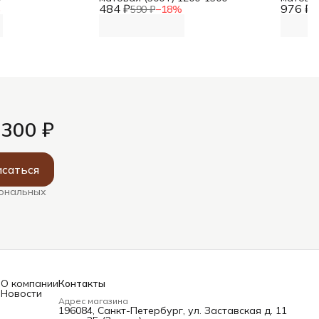
484 ₽
976 ₽
%
590 ₽
−
18
%
1
 300 ₽
саться
сональных
О компании
Контакты
Новости
Адрес магазина
196084, Санкт-Петербург, ул. Заставская д. 11