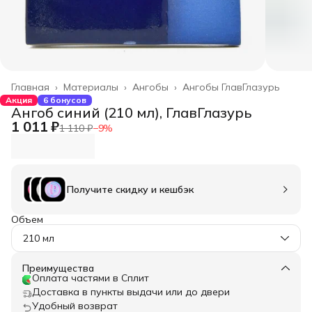
Главная
›
Материалы
›
Ангобы
›
Ангобы ГлавГлазурь
Акция
6 бонусов
Ангоб синий (210 мл), ГлавГлазурь
1 011 ₽
1 110 ₽
−
9
%
Получите скидку и кешбэк
Объем
210 мл
Преимущества
Оплата частями в Сплит
Доставка в пункты выдачи или до двери
Удобный возврат