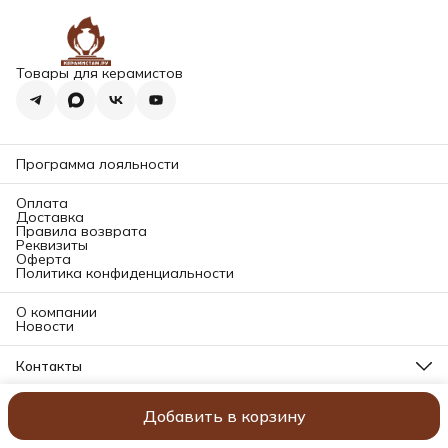
Товары для керамистов
Программа лояльности
Оплата
Доставка
Правила возврата
Реквизиты
Оферта
Политика конфиденциальности
О компании
Новости
Контакты
Адрес магазина
196084, Санкт-Петербург, ул. Заставская д. 11 корп. 2Б (2
Добавить в корзину
© Керамистам.ру
Оплата
Доставка
Правила возврата
Реквизи
этаж)
Телефон в СПб
8 (812) 501-84-45