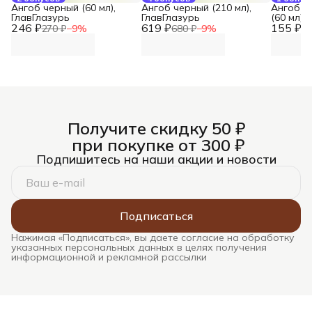
Ангоб черный (60 мл),
Ангоб черный (210 мл),
Ангоб т
ГлавГлазурь
ГлавГлазурь
(60 мл),
246 ₽
619 ₽
155 ₽
270 ₽
−
9
%
680 ₽
−
9
%
17
Получите скидку 50 ₽
при покупке от 300 ₽
Подпишитесь на наши акции и новости
Подписаться
Нажимая «Подписаться», вы даете согласие на обработку
указанных персональных данных в целях получения
информационной и рекламной рассылки