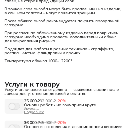
слоем, не стирая предыдущий слой.
В тонком слое ангоба могут быть проплешины на изделии,
в слишком толстом - могут появится трещины.
После обжига ангоб рекомендуется покрыть прозрачной
глазурью.
При росписи по обожженному изделию перед покрытием
глазурью необходимо провести дополнительный обжиг
для закрепления рисунка.
Подойдет для работы в разных техниках - сграффито,
роспись кистью, фляндровки и прочих.
Температура обжига 1000-1220С°.
Услуги к товару
Услуги оплачиваются отдельно — свяжемся с вами после
заказа для уточнения деталей и оплаты.
25 600 ₽
32 000 ₽
−
20
%
Основы работы на гончарном круге
#курсы
"Изучение основ гончарного формообразования.
Подробнее
Простые предметы. Тиражирование"
Длительность:
40 ак.ч.
Формат:
36 000 ₽
очно в Санкт-Петербурге, днём или вечером.
45 000 ₽
−
20
%
Для кого:
Для начинающих, кто хочет освоить гончарное
Основы изготовления и декорирования керамики