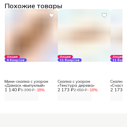
Похожие товары
Акция
Акция
Акция
6 бонусов
11 бонусов
11 бону
Мини-скалка с узором
Скалка с узором
Скалка 
«Дамаск «выпуклый»
«Текстура дерева»
«Счасть
1 140 ₽
2 173 ₽
2 173 ₽
1 390 ₽
−
18
%
2 650 ₽
−
18
%