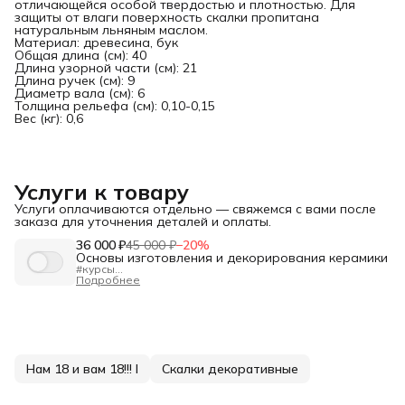
отличающейся особой твердостью и плотностью. Для
защиты от влаги поверхность скалки пропитана
натуральным льняным маслом.
Материал: древесина, бук
Общая длина (см): 40
Длина узорной части (см): 21
Длина ручек (см): 9
Диаметр вала (см): 6
Толщина рельефа (см): 0,10-0,15
Вес (кг): 0,6
Услуги к товару
Услуги оплачиваются отдельно — свяжемся с вами после
заказа для уточнения деталей и оплаты.
36 000 ₽
45 000 ₽
−
20
%
Основы изготовления и декорирования керамики
#курсы
"Основы изготовления и декорирования керамики"
Подробнее
Длительность:
80 ак.ч.
Формат:
очно в Санкт-Петербурге, днём или вечером
Для кого:
Для новичков и тех, кто хочет освежить базу.
Программа — от А до Я:
✅Подготовка глины и работа с оборудованием.
✅Формование на гончарном круге, ручная лепка (жгуты,
пласты), гипсовые формы.
✅Сушка, утильный обжиг, загрузка печи.
Нам 18 и вам 18!!! I
Скалки декоративные
✅Декорирование: текстуры, ангобы, глазури,
сграффито, майолика, перегородчатая роспись.
✅Политой обжиг, контроль качества, предотвращение