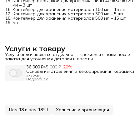
Контейнер с крышкой для хранения глины 400х300х120
мм – 3 шт
Контейнер для хранения материалов 100 мл – 15 шт
Контейнер для хранения материалов 300 мл – 5 шт
Контейнер для хранения материалов 500 мл – 15 шт
Бл
Услуги к товару
Услуги оплачиваются отдельно — свяжемся с вами после
заказа для уточнения деталей и оплаты.
36 000 ₽
45 000 ₽
−
20
%
Основы изготовления и декорирования керамики
#курсы
"Основы изготовления и декорирования керамики"
Подробнее
Длительность:
80 ак.ч.
Формат:
очно в Санкт-Петербурге, днём или вечером
Для кого:
Для новичков и тех, кто хочет освежить базу.
Программа — от А до Я:
✅Подготовка глины и работа с оборудованием.
✅Формование на гончарном круге, ручная лепка (жгуты,
пласты), гипсовые формы.
✅Сушка, утильный обжиг, загрузка печи.
Нам 18 и вам 18!!! I
Хранение и организация
✅Декорирование: текстуры, ангобы, глазури,
сграффито, майолика, перегородчатая роспись.
✅Политой обжиг, контроль качества, предотвращение
брака.
Главное:
97% времени — практика. Вы создаёте изделия
полным циклом — от комка глины до финального
обжига.
После прохождения курса выдаем
удостоверение о