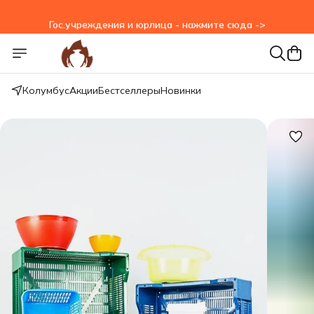
Гос.учреждения и юрлица - нажмите сюда ->
Колумбус
Акции
Бестселлеры
Новинки