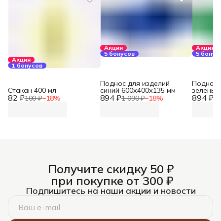
Акция
Акция
5 бонусов
5 бонус
Акция
1 бонусов
Поднос для изделий
Поднос 
Стакан 400 мл
синий 600х400х135 мм
зеленый
82 ₽
894 ₽
894 ₽
100 ₽
−
18
%
1 090 ₽
−
18
%
1 
Получите скидку 50 ₽
при покупке от 300 ₽
Подпишитесь на наши акции и новости